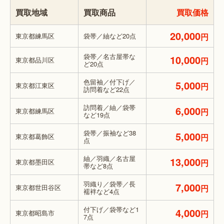
買取地域
買取商品
買取価格
20,000
東京都練馬区
袋帯／紬など20点
円
袋帯／名古屋帯な
10,000
東京都品川区
円
ど20点
色留袖／付下げ／
5,000
東京都江東区
円
訪問着など22点
訪問着／紬／袋帯
6,000
東京都練馬区
円
など19点
袋帯／振袖など38
5,000
東京都葛飾区
円
点
紬／羽織／名古屋
13,000
東京都墨田区
円
帯など8点
羽織り／袋帯／長
7,000
東京都世田谷区
円
襦袢など4点
付下げ／袋帯など1
4,000
東京都昭島市
円
7点