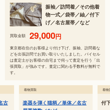
振袖／訪問着／その他着
物一式／袋帯／紬／付下
げ／名古屋帯／など
29,000
円
買取金額
東京都在住のお客様より付け下げ、振袖、訪問着な
どを出張訪問でお買い取りいたしました。バイセル
は査定士がお客様の自宅まで伺って査定を行う「出
張買取」が強みです。査定に関わる手数料が無料で
す。
着物買取
着物
名古
楽器を弾く猫柄／単体／名古
付下