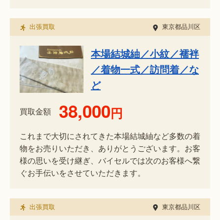
出張買取
東京都品川区
本場結城紬／小紋／襦袢
／着物一式／訪問着／な
ど
38,000
円
買取金額
これまで大切にされてきた本場結城紬など多数の着
物をお売りいただき、ありがとうございます。お客
様の思いを受け継ぎ、バイセルでは次のお客様へ繋
ぐお手伝いをさせていただきます。
出張買取
東京都品川区