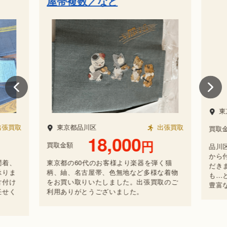
屋帯複数／など
東
張買取
東京都品川区
出張買取
買取金
18,000
円
買取金額
品川
から
問着、
東京都の60代のお客様より楽器を弾く猫
だき
承りま
柄、紬、名古屋帯、色無地など多様な着物
も…
片付け
をお買い取りいたしました。出張買取のご
豊富
任せく
利用ありがとうございました。