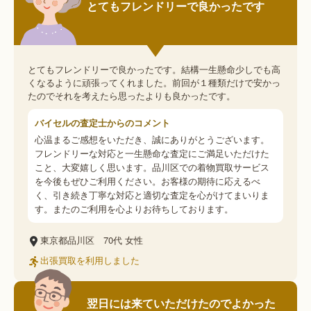
とてもフレンドリーで良かったです
とてもフレンドリーで良かったです。結構一生懸命少しでも高
くなるように頑張ってくれました。前回が１種類だけで安かっ
たのでそれを考えたら思ったよりも良かったです。
バイセルの査定士からのコメント
心温まるご感想をいただき、誠にありがとうございます。
フレンドリーな対応と一生懸命な査定にご満足いただけた
こと、大変嬉しく思います。品川区での着物買取サービス
を今後もぜひご利用ください。お客様の期待に応えるべ
く、引き続き丁寧な対応と適切な査定を心がけてまいりま
す。またのご利用を心よりお待ちしております。
東京都品川区
70代
女性
出張買取を利用しました
翌日には来ていただけたのでよかった