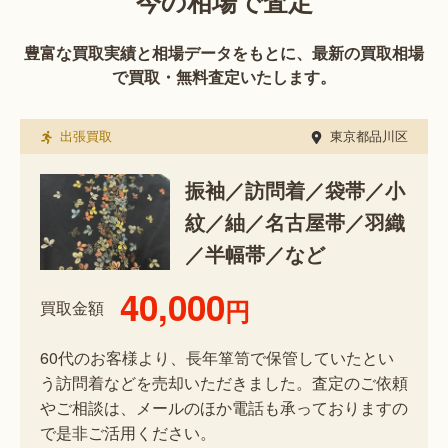
今の相場で査定
豊富な買取実績と相場データをもとに、最新の買取相場
で買取・無料査定いたします。
出張買取
東京都品川区
振袖／訪問着／袋帯／小
紋／紬／名古屋帯／羽織
／半幅帯／など
40,000
円
買取金額
60代のお客様より、長年箪笥で保管していたとい
う訪問着などを売却いただきました。査定のご依頼
やご相談は、メールのほか電話も承っておりますの
で是非ご活用ください。