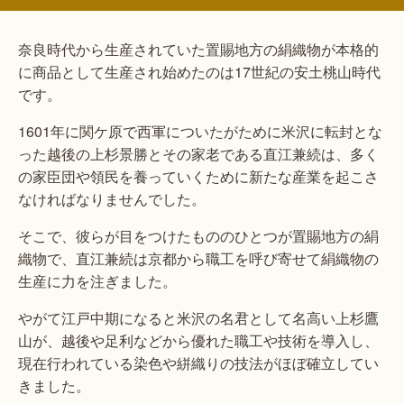
奈良時代から生産されていた置賜地方の絹織物が本格的
に商品として生産され始めたのは17世紀の安土桃山時代
です。
1601年に関ケ原で西軍についたがために米沢に転封とな
った越後の上杉景勝とその家老である直江兼続は、多く
の家臣団や領民を養っていくために新たな産業を起こさ
なければなりませんでした。
そこで、彼らが目をつけたもののひとつが置賜地方の絹
織物で、直江兼続は京都から職工を呼び寄せて絹織物の
生産に力を注ぎました。
やがて江戸中期になると米沢の名君として名高い上杉鷹
山が、越後や足利などから優れた職工や技術を導入し、
現在行われている染色や絣織りの技法がほぼ確立してい
きました。