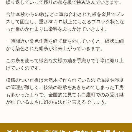
繰り返していって残りの糸を板で挟み込んでいきます。
合計30枚から50枚ほどに重ね合わされた板を金具でプレ
スして固定し、重さ30キロ以上にもなるブロック状とな
った板のかたまりに染料をぶっかけていきます。
一時間近い染色作業を経て板を外していくと、縞状に細
かく染色された絹糸が出来上がっていきます。
この糸を使って緻密な文様の紬を手織りで丁寧に織り上
げていくのです。
模様のついた板は天然木で作られているので温度や湿度
の管理が難しく、技法の継承をあきらめてしまった工房
も多かったようで、全国的に見ても白鷹町でのみ受け継
がれているまさに幻の技法だと言えるでしょう。