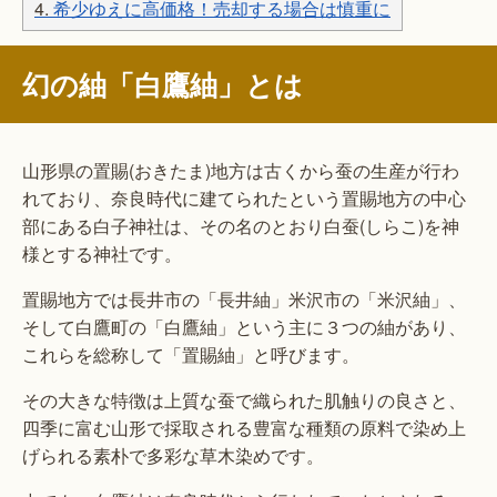
4.
希少ゆえに高価格！売却する場合は慎重に
幻の紬「白鷹紬」とは
山形県の置賜(おきたま)地方は古くから蚕の生産が行わ
れており、奈良時代に建てられたという置賜地方の中心
部にある白子神社は、その名のとおり白蚕(しらこ)を神
様とする神社です。
置賜地方では長井市の「長井紬」米沢市の「米沢紬」、
そして白鷹町の「白鷹紬」という主に３つの紬があり、
これらを総称して「置賜紬」と呼びます。
その大きな特徴は上質な蚕で織られた肌触りの良さと、
四季に富む山形で採取される豊富な種類の原料で染め上
げられる素朴で多彩な草木染めです。