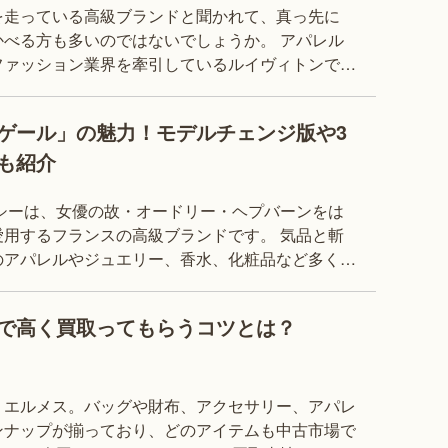
を走っている高級ブランドと聞かれて、真っ先に
べる方も多いのではないでしょうか。 アパレル
ファッション業界を牽引しているルイヴィトンです
のような人気があるのでしょうか？ 買取での需
ゲール」の魅力！モデルチェンジ版や3
も紹介
ンシーは、女優の故・オードリー・ヘプバーンをは
用するフランスの高級ブランドです。 気品と斬
のアパレルやジュエリー、香水、化粧品など多くの
アイテムを送り出しています。 なかでも高い人気を誇るのがバッグで、2
で高く買取ってもらうコツとは？
、エルメス。バッグや財布、アクセサリー、アパレ
ンナップが揃っており、どのアイテムも中古市場で