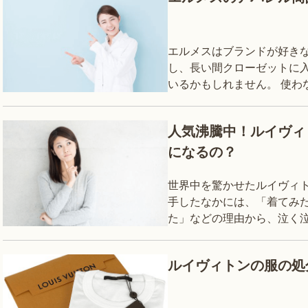
エルメスはブランドが好きな
し、長い間クローゼットに
いるかもしれません。 使わ
で買い取ってもらい、どうす
エル
人気沸騰中！ルイヴィ
になるの？
世界中を驚かせたルイヴィ
手したなかには、「着てみ
た」などの理由から、泣く
今回は、人気沸騰中のルイ
取相
ルイヴィトンの服の処