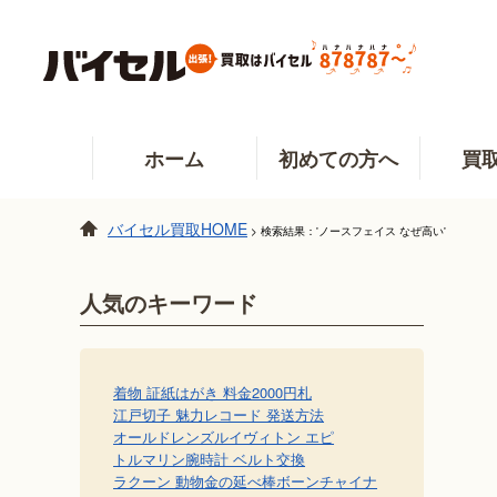
ホーム
初めての方へ
買
バイセル買取HOME
>
検索結果：'ノースフェイス なぜ高い'
人気のキーワード
着物 証紙
はがき 料金
2000円札
江戸切子 魅力
レコード 発送方法
オールドレンズ
ルイヴィトン エピ
トルマリン
腕時計 ベルト交換
ラクーン 動物
金の延べ棒
ボーンチャイナ