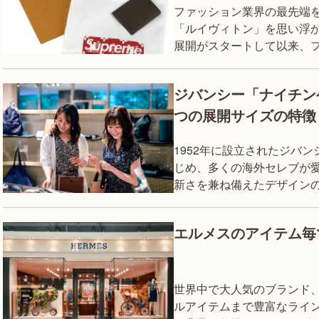
ファッション業界の最先端
「ルイヴィトン」を思い浮か
展開がスタートして以来、
が、中古ブランド品市場でど
要や買取対
ジバンシー「ナイチン
つの展開サイズの特徴
1952年に設立されたジバ
じめ、多くの海外セレブが愛
新さを兼ね備えたデザイン
エルメスのアイテム毎
世界中で大人気のブランド
ルアイテムまで豊富なライ