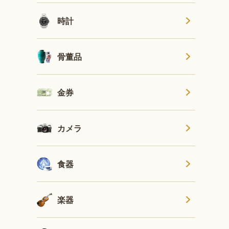
時計
骨董品
金券
カメラ
食器
楽器