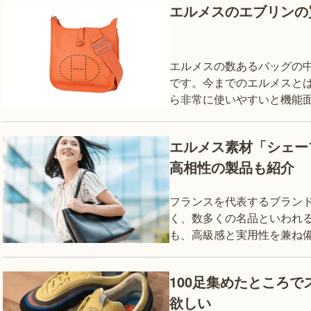
エルメスのエブリンの
エルメスの数あるバッグの
です。今までのエルメスと
ら非常に使いやすいと機能
リンを買取業者に査定して
回は、エ
エルメス素材「シェー
高相性の製品も紹介
フランスを代表するブラン
く、数多くの名品といわれるバッ
も、高級感と実用性を兼ね
す。 欲しくてもなかなか手
一部
100足集めたところ
欲しい