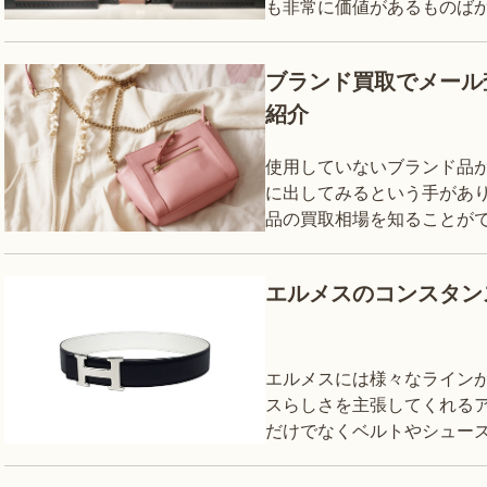
も非常に価値があるものばか
てご紹
ブランド買取でメール
紹介
使用していないブランド品
に出してみるという手があ
品の買取相場を知ることが
エルメスのコンスタン
エルメスには様々なライン
スらしさを主張してくれる
だけでなくベルトやシュー
コンスタンスのアイテムは
タンスの