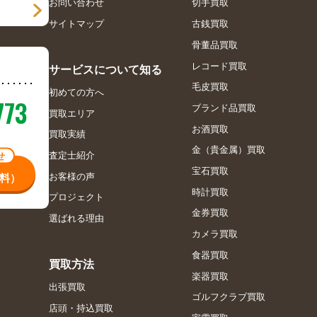
お問い合わせ
切手買取
サイトマップ
古銭買取
骨董品買取
レコード買取
サービスについて知る
毛皮買取
初めての方へ
773
ブランド品買取
買取エリア
お酒買取
買取実績
金（貴金属）買取
査定士紹介
せ
宝石買取
お客様の声
料）
時計買取
プロジェクト
金券買取
選ばれる理由
カメラ買取
食器買取
買取方法
楽器買取
出張買取
ゴルフクラブ買取
店頭・持込買取