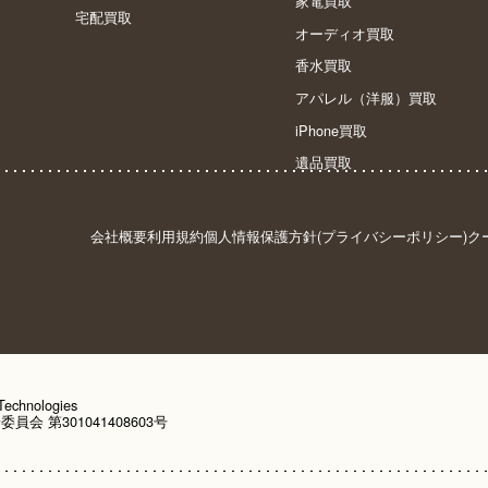
家電買取
宅配買取
オーディオ買取
香水買取
アパレル（洋服）買取
iPhone買取
遺品買取
会社概要
利用規約
個人情報保護方針(プライバシーポリシー)
ク
hnologies
 第301041408603号