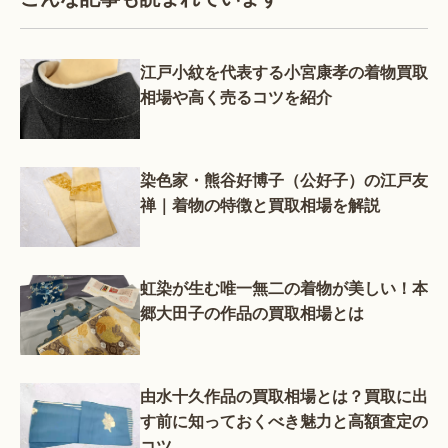
江戸小紋を代表する小宮康孝の着物買取
相場や高く売るコツを紹介
染色家・熊谷好博子（公好子）の江戸友
禅｜着物の特徴と買取相場を解説
虹染が生む唯一無二の着物が美しい！本
郷大田子の作品の買取相場とは
由水十久作品の買取相場とは？買取に出
す前に知っておくべき魅力と高額査定の
コツ