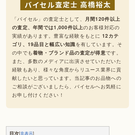
「バイセル」の査定士として、
月間120件以上
の査定、年間では1,000件以上
のお客様対応の
実績があります。豊富な経験をもとに
12カテ
ゴリ、19品目と幅広い知識
を有しています。そ
の中でも
着物・ブランド品の査定が得意
です。
また、多数のメディアに出演させていただいた
経験もあり、様々な角度からリユース業界に貢
献したいと思っています。当記事のお品物への
ご相談がございましたら、バイセルへお気軽に
お申し付けください！
目次
[
非表示
]