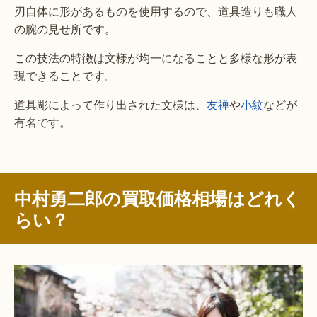
刃自体に形があるものを使用するので、道具造りも職人
の腕の見せ所です。
この技法の特徴は文様が均一になることと多様な形が表
現できることです。
道具彫によって作り出された文様は、
友禅
や
小紋
などが
有名です。
中村勇二郎の買取価格相場はどれく
らい？