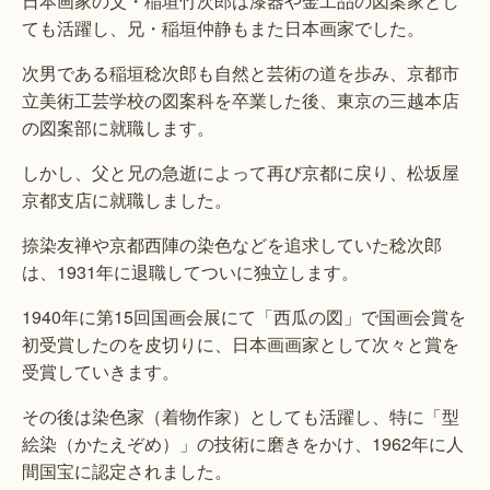
日本画家の父・稲垣竹次郎は漆器や金工品の図案家とし
ても活躍し、兄・稲垣仲静もまた日本画家でした。
次男である稲垣稔次郎も自然と芸術の道を歩み、京都市
立美術工芸学校の図案科を卒業した後、東京の三越本店
の図案部に就職します。
しかし、父と兄の急逝によって再び京都に戻り、松坂屋
京都支店に就職しました。
捺染友禅や京都西陣の染色などを追求していた稔次郎
は、1931年に退職してついに独立します。
1940年に第15回国画会展にて「西瓜の図」で国画会賞を
初受賞したのを皮切りに、日本画画家として次々と賞を
受賞していきます。
その後は染色家（着物作家）としても活躍し、特に「型
絵染（かたえぞめ）」の技術に磨きをかけ、1962年に人
間国宝に認定されました。