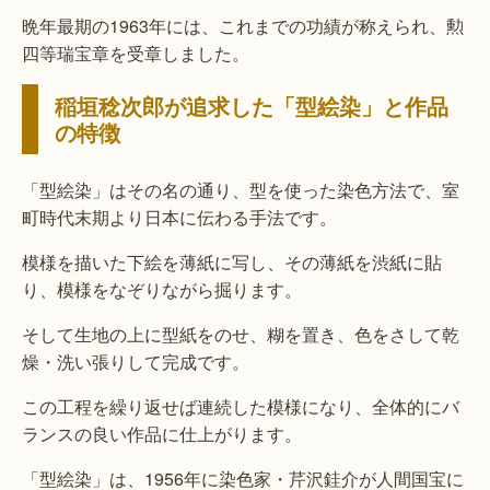
晩年最期の1963年には、これまでの功績が称えられ、勲
四等瑞宝章を受章しました。
稲垣稔次郎が追求した「型絵染」と作品
の特徴
「型絵染」はその名の通り、型を使った染色方法で、室
町時代末期より日本に伝わる手法です。
模様を描いた下絵を薄紙に写し、その薄紙を渋紙に貼
り、模様をなぞりながら掘ります。
そして生地の上に型紙をのせ、糊を置き、色をさして乾
燥・洗い張りして完成です。
この工程を繰り返せば連続した模様になり、全体的にバ
ランスの良い作品に仕上がります。
「型絵染」は、1956年に染色家・芹沢銈介が人間国宝に