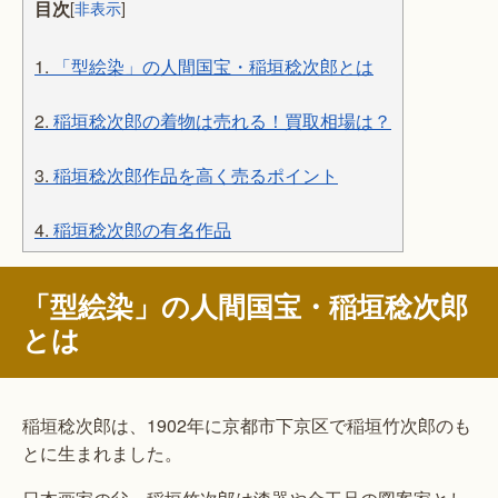
目次
[
非表示
]
1.
「型絵染」の人間国宝・稲垣稔次郎とは
2.
稲垣稔次郎の着物は売れる！買取相場は？
3.
稲垣稔次郎作品を高く売るポイント
4.
稲垣稔次郎の有名作品
「型絵染」の人間国宝・稲垣稔次郎
とは
稲垣稔次郎は、1902年に京都市下京区で稲垣竹次郎のも
とに生まれました。