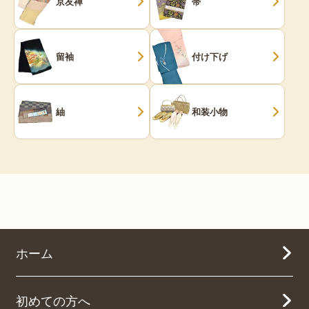
京友禅
帯
留袖
付け下げ
紬
和装小物
ホーム
初めての方へ