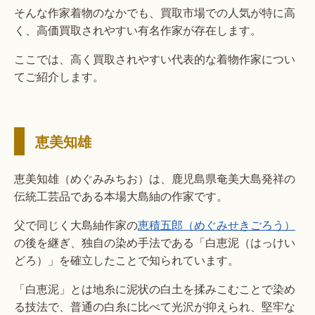
そんな作家着物のなかでも、買取市場での人気が特に高
く、高価買取されやすい有名作家が存在します。
ここでは、高く買取されやすい代表的な着物作家につい
てご紹介します。
恵美知雄
恵美知雄（めぐみみちお）は、鹿児島県奄美大島発祥の
伝統工芸品である本場大島紬の作家です。
父で同じく大島紬作家の
恵積五郎（めぐみせきごろう）
の後を継ぎ、独自の染め手法である「白恵泥（はっけい
どろ）」を確立したことで知られています。
「白恵泥」とは地糸に泥状の白土を揉みこむことで染め
る技法で、普通の白糸に比べて光沢が抑えられ、堅牢な