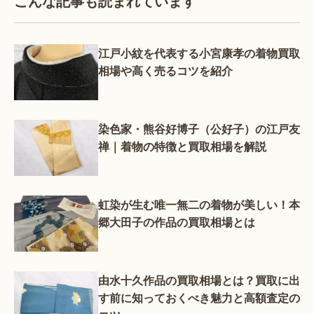
こんな記事も読まれています
江戸小紋を代表する小宮康孝の着物買取
相場や高く売るコツを紹介
染色家・熊谷好博子（公好子）の江戸友
禅｜着物の特徴と買取相場を解説
虹染が生む唯一無二の着物が美しい！本
郷大田子の作品の買取相場とは
由水十久作品の買取相場とは？買取に出
す前に知っておくべき魅力と高額査定の