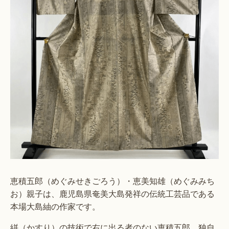
恵積五郎（めぐみせきごろう）・恵美知雄（めぐみみち
お）親子は、鹿児島県奄美大島発祥の伝統工芸品である
本場大島紬の作家です。
絣（かすり）の技術で右に出る者のない恵積五郎、独自