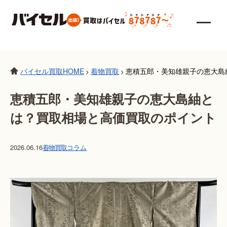
バイセル買取HOME
着物買取
恵積五郎・美知雄親子の恵大島
>
>
恵積五郎・美知雄親子の恵大島紬と
は？買取相場と高価買取のポイント
2026.06.16
着物買取
コラム