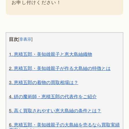
お申し付けください！
目次
[
非表示
]
1.
恵積五郎・美知雄親子と恵大島紬織物
2.
恵積五郎・美知雄親子が作る大島紬の特徴とは
3.
恵積五郎の着物の買取相場は？
4.
絣の魔術師・恵積五郎の代表作をご紹介
5.
高く買取されやすい恵大島紬の条件とは？
6.
恵積五郎・美知雄親子の大島紬を売るなら買取実績