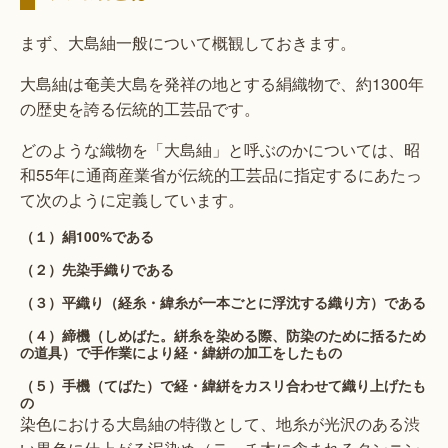
まず、大島紬一般について概観しておきます。
大島紬は奄美大島を発祥の地とする絹織物で、約1300年
の歴史を誇る伝統的工芸品です。
どのような織物を「大島紬」と呼ぶのかについては、昭
和55年に通商産業省が伝統的工芸品に指定するにあたっ
て次のように定義しています。
（１）絹100%である
（２）先染手織りである
（３）平織り（経糸・緯糸が一本ごとに浮沈する織り方）である
（４）締機（しめばた。絣糸を染める際、防染のために括るため
の道具）で手作業により経・緯絣の加工をしたもの
（５）手機（てばた）で経・緯絣をカスリ合わせて織り上げたも
の
染色における大島紬の特徴として、地糸が光沢のある渋