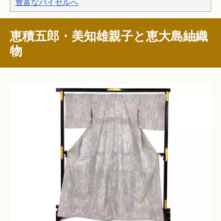
豊富なバイセルへ
恵積五郎・美知雄親子と恵大島紬織
物