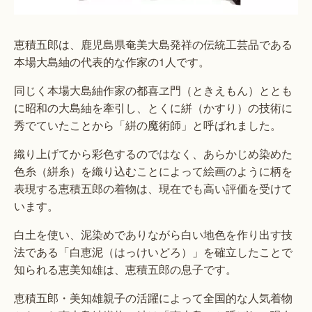
恵積五郎は、鹿児島県奄美大島発祥の伝統工芸品である
本場大島紬の代表的な作家の1人です。
同じく本場大島紬作家の都喜ヱ門（ときえもん）ととも
に昭和の大島紬を牽引し、とくに絣（かすり）の技術に
秀でていたことから「絣の魔術師」と呼ばれました。
織り上げてから彩色するのではなく、あらかじめ染めた
色糸（絣糸）を織り込むことによって絵画のように柄を
表現する恵積五郎の着物は、現在でも高い評価を受けて
います。
白土を使い、泥染めでありながら白い地色を作り出す技
法である「白恵泥（はっけいどろ）」を確立したことで
知られる恵美知雄は、恵積五郎の息子です。
恵積五郎・美知雄親子の活躍によって全国的な人気着物