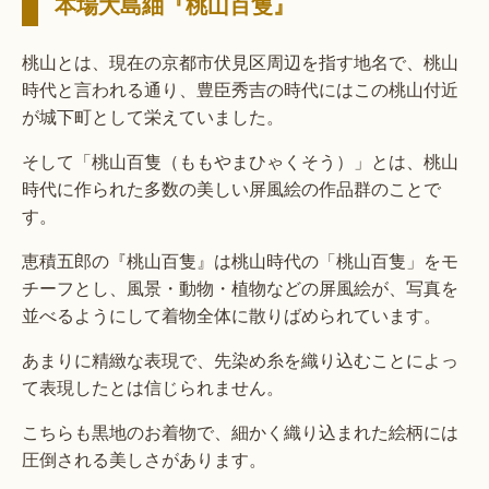
本場大島紬『桃山百隻』
桃山とは、現在の京都市伏見区周辺を指す地名で、桃山
時代と言われる通り、豊臣秀吉の時代にはこの桃山付近
が城下町として栄えていました。
そして「桃山百隻（ももやまひゃくそう）」とは、桃山
時代に作られた多数の美しい屏風絵の作品群のことで
す。
恵積五郎の『桃山百隻』は桃山時代の「桃山百隻」をモ
チーフとし、風景・動物・植物などの屏風絵が、写真を
並べるようにして着物全体に散りばめられています。
あまりに精緻な表現で、先染め糸を織り込むことによっ
て表現したとは信じられません。
こちらも黒地のお着物で、細かく織り込まれた絵柄には
圧倒される美しさがあります。