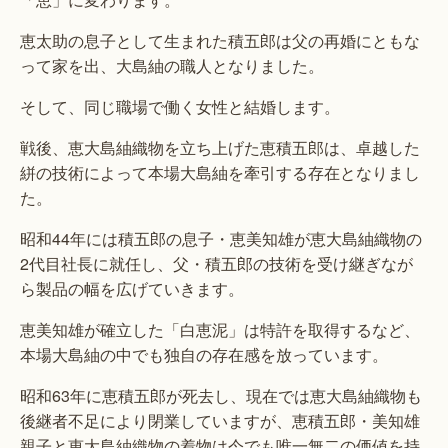
恵太助の息子として生まれた積五郎は父の再婚にともな
って家を出、大島紬の職人となりました。
そして、同じ職場で働く女性と結婚します。
戦後、恵大島紬織物を立ち上げた恵積五郎は、卓越した
絣の技術によって本場大島紬を牽引する存在となりまし
た。
昭和44年には積五郎の息子・恵美知雄が恵大島紬織物の
2代目社長に就任し、父・積五郎の技術を受け継ぎなが
ら製品の幅を広げていきます。
恵美知雄が確立した「白恵泥」は特許を取得するなど、
本場大島紬の中でも独自の存在感を放っています。
昭和63年に恵積五郎が死去し、現在では恵大島紬織物も
後継者不足により閉業していますが、恵積五郎・美知雄
親子と恵大島紬織物の着物は今でも唯一無二の価値を持