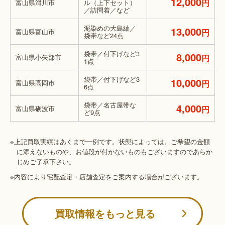
12,000
円
富山県滑川市
ル（上下セット）
／訪問着／など
泥染めの大島紬／
13,000
富山県富山市
円
袋帯など24点
袋帯／付下げなど3
8,000
富山県小矢部市
円
1点
袋帯／付下げなど3
10,000
富山県高岡市
円
6点
袋帯／名古屋帯な
4,000
富山県砺波市
円
ど9点
※上記買取実績はあくまで一例です。状態によっては、ご希望の金額
に添えないものや、お値段が付かないものもございますのであらか
じめご了承下さい。
※内容により宅配査定・店舗査定をご案内する場合がございます。
買取情報をもっと見る