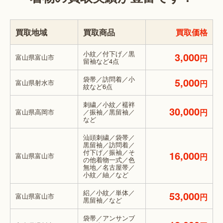
買取地域
買取商品
買取価格
小紋／付下げ／黒
3,000
富山県富山市
円
留袖など4点
袋帯／訪問着／小
5,000
富山県射水市
円
紋など6点
刺繍／小紋／襦袢
30,000
円
富山県高岡市
／振袖／黒留袖／
など
汕頭刺繍／袋帯／
黒留袖／訪問着／
付下げ／振袖／そ
16,000
富山県富山市
円
の他着物一式／色
無地／名古屋帯／
小紋／紬／など
絽／小紋／単体／
53,000
富山県富山市
円
黒留袖／など
袋帯／アンサンブ