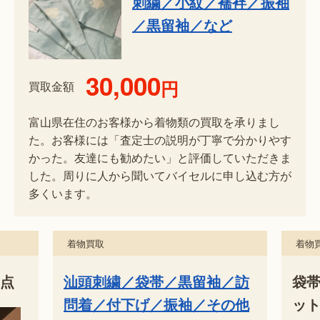
刺繍／小紋／襦袢／振袖
／黒留袖／など
30,000
円
買取金額
富山県在住のお客様から着物類の買取を承りまし
た。お客様には「査定士の説明が丁寧で分かりやす
かった。友達にも勧めたい」と評価していただきま
した。周りに人から聞いてバイセルに申し込む方が
多くいます。
着物買取
着物
6点
汕頭刺繍／袋帯／黒留袖／訪
袋
問着／付下げ／振袖／その他
ッ