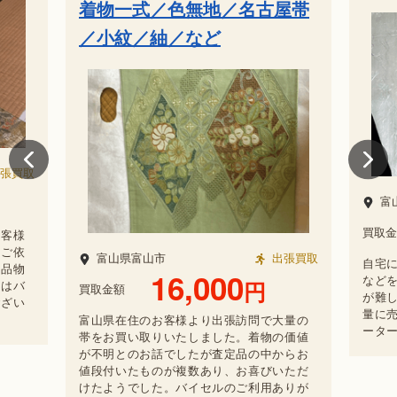
着物一式／色無地／名古屋帯
／小紋／紬／など
張買取
富
買取金
お客様
定ご依
富山県富山市
出張買取
自宅
お品物
16,000
など
円
度はバ
買取金額
が難
ござい
量に
富山県在住のお客様より出張訪問で大量の
ータ
帯をお買い取りいたしました。着物の価値
が不明とのお話でしたが査定品の中からお
値段付いたものが複数あり、お喜びいただ
けたようでした。バイセルのご利用ありが