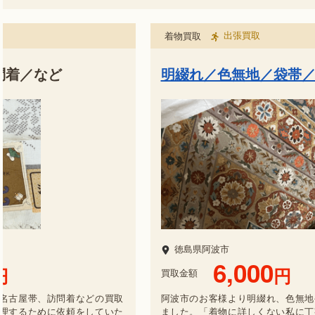
出張買取
着物買取
問着／など
明綴れ／色無地／袋帯
徳島県阿波市
6,000
円
円
買取金額
名古屋帯、訪問着などの買取
阿波市のお客様より明綴れ、色無地
理するために依頼をしていた
ました。「着物に詳しくない私に丁