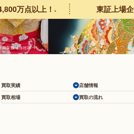
4,800万点以上！
東証上場企
※
の合計買取数（当社調べ）
買取実績
店舗情報
買取相場
買取の流れ