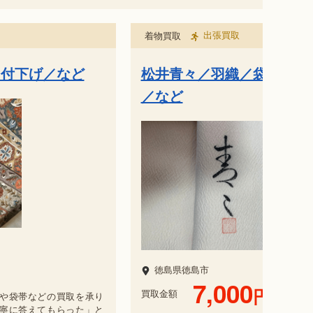
出張買取
着物買取
／付下げ／など
松井青々／羽織／袋帯／名
／など
徳島県徳島市
7,000
円
買取金額
や袋帯などの買取を承り
寧に答えてもらった」と