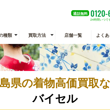
0120-
通話
無料
24時間いつで
の種類
買取方法
店舗一覧
よくあ
島県の
着物高価買取
バイセル