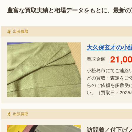
豊富な買取実績と相場データをもとに、最新の
出張買取
大久保玄才の小紋
21,0
買取金額
小松島市にてご連絡
どの買取・査定をご
らのご依頼を多数受
い。（買取日：2025/0
出張買取
訪問着／付下げ