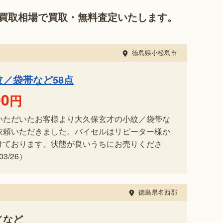
買取相場で買取・無料査定いたします。
徳島県小松島市
／袋帯など58点
00
円
いただいたお客様より大久保玄才の小紋／袋帯な
依頼いただきました。バイセルはリピーター様か
けております。状態が良いうちにお売りくださ
3/26）
徳島県名西郡
／など