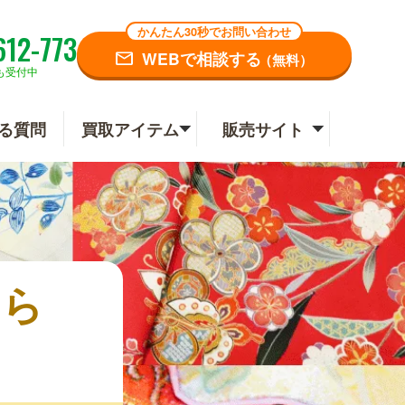
かんたん30秒でお問い合わせ
612-773
WEBで相談する
（無料）
も受付中
る質問
買取アイテム
販売サイト
なら