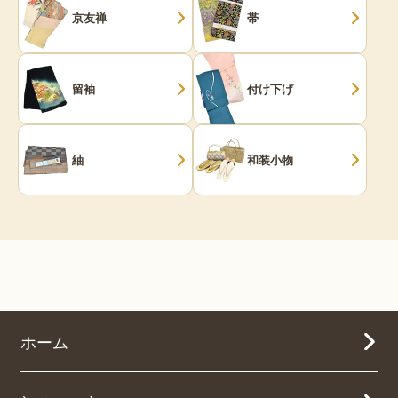
京友禅
帯
留袖
付け下げ
紬
和装小物
ホーム