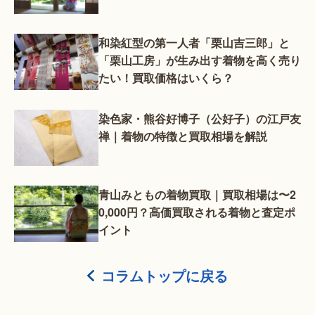
和染紅型の第一人者「栗山吉三郎」と
「栗山工房」が生み出す着物を高く売り
たい！買取価格はいくら？
染色家・熊谷好博子（公好子）の江戸友
禅｜着物の特徴と買取相場を解説
青山みともの着物買取｜買取相場は〜2
0,000円？高価買取される着物と査定ポ
イント
コラムトップに戻る