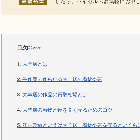
したら、バイセルへお気軽にお申
目次
[
非表示
]
1.
大羊居とは
2.
手作業で作られる大羊居の着物や帯
3.
大羊居の作品の買取相場とは
4.
大羊居の着物と帯を高く売るためのコツ
5.
江戸刺繍といえば大羊居！着物や帯を売るといくら