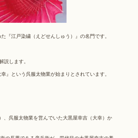
めた『江戸染繍（えどせんしゅう）』の名門です。
解説します。
大幸』という呉服太物業が始まりとされています。
の間）、呉服太物業を営んでいた大黒屋幸吉（大幸）か
仁兵衛の長男である彦兵衛が、四代目の大黒屋幸吉の養