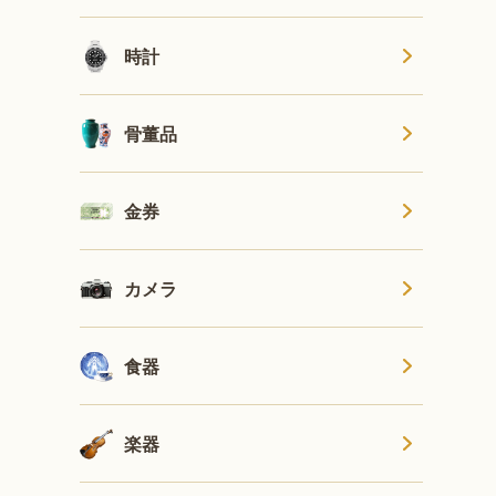
時計
骨董品
金券
カメラ
食器
楽器