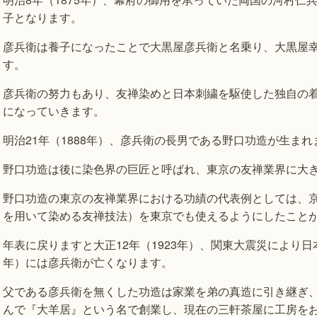
子となります。
彦兵衛は養子になったことで大黒屋彦兵衛と名乗り、大黒屋
す。
彦兵衛の努力もあり、友禅染めと日本刺繍を駆使した独自の
になっていきます。
明治21年（1888年）、彦兵衛の長男である野口功造が生まれ
野口功造は後に染色界の巨匠と呼ばれ、東京の友禅業界に大
野口功造の東京の友禅業界における功績の代表例としては、
を用いて染める友禅技法）を東京でも使えるようにしたこと
年表に戻りますと大正12年（1923年）、関東大震災により日
年）には彦兵衛が亡くなります。
父である彦兵衛を無くした功造は家業を弟の真造に引き継ぎ、大
んで『大羊居』という名で創業し、現在の三軒茶屋に工房を