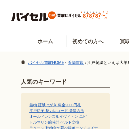
ホーム
初めての方へ
買
バイセル買取HOME
着物買取
江戸刺繍といえば大羊
>
>
人気のキーワード
着物 証紙
はがき 料金
2000円札
江戸切子 魅力
レコード 発送方法
オールドレンズ
ルイヴィトン エピ
トルマリン
腕時計 ベルト交換
ラクーン 動物
金の延べ棒
ボーンチャイナ