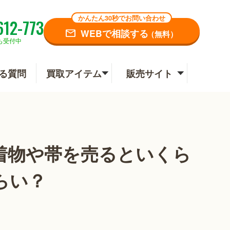
かんたん30秒でお問い合わせ
612-773
WEBで相談する
（無料）
も受付中
る質問
買取アイテム
販売サイト
着物や帯を売るといくら
らい？