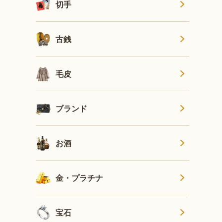
切手
古銭
毛皮
ブランド
お酒
金・プラチナ
宝石