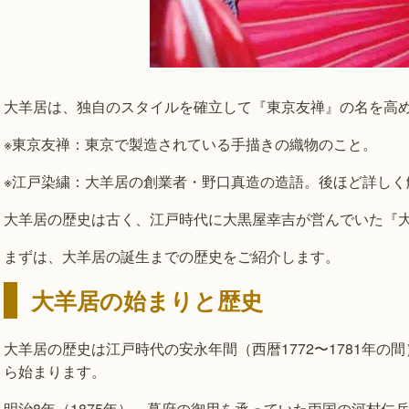
大羊居は、独自のスタイルを確立して『東京友禅』の名を高
※東京友禅：東京で製造されている手描きの織物のこと。
※江戸染繍：大羊居の創業者・野口真造の造語。後ほど詳しく
大羊居の歴史は古く、江戸時代に大黒屋幸吉が営んでいた『
まずは、大羊居の誕生までの歴史をご紹介します。
大羊居の始まりと歴史
大羊居の歴史は江戸時代の安永年間（西暦1772〜1781年
ら始まります。
明治8年（1875年）、幕府の御用を承っていた両国の河村