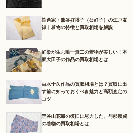
染色家・熊谷好博子（公好子）の江戸友
禅｜着物の特徴と買取相場を解説
虹染が生む唯一無二の着物が美しい！本
郷大田子の作品の買取相場とは
由水十久作品の買取相場とは？買取に出
す前に知っておくべき魅力と高額査定の
コツ
読谷山花織の復旧に尽力した、与那嶺貞
の着物の買取相場とは