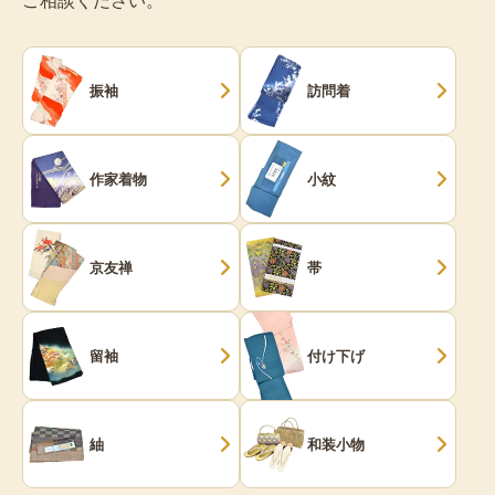
振袖
訪問着
作家着物
小紋
京友禅
帯
留袖
付け下げ
紬
和装小物