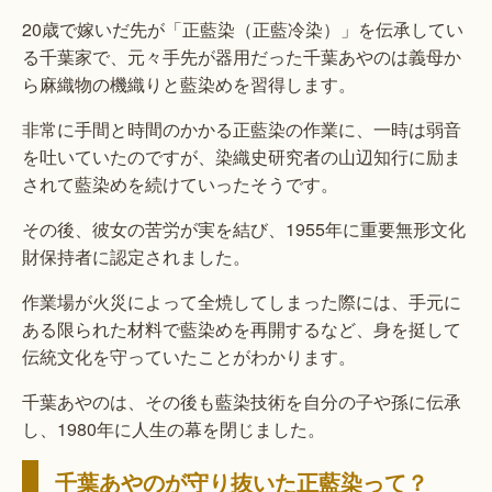
20歳で嫁いだ先が「正藍染（正藍冷染）」を伝承してい
る千葉家で、元々手先が器用だった千葉あやのは義母か
ら麻織物の機織りと藍染めを習得します。
非常に手間と時間のかかる正藍染の作業に、一時は弱音
を吐いていたのですが、染織史研究者の山辺知行に励ま
されて藍染めを続けていったそうです。
その後、彼女の苦労が実を結び、1955年に重要無形文化
財保持者に認定されました。
作業場が火災によって全焼してしまった際には、手元に
ある限られた材料で藍染めを再開するなど、身を挺して
伝統文化を守っていたことがわかります。
千葉あやのは、その後も藍染技術を自分の子や孫に伝承
し、1980年に人生の幕を閉じました。
千葉あやのが守り抜いた正藍染って？