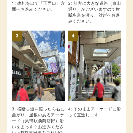
1: 改札を出て「正面口」方
2: 前方に大きな道路（白山
面へお進みください。
通り）がございますので横
断歩道を渡り、対岸へお進
みください。
3
4
3: 横断歩道を渡ったら右に
4: そのままアーケードに沿
曲がり、屋根のあるアーケ
って直進します
ード（巣鴨駅前商店街）沿
いをまっすぐお進みくださ
い ※都営三田線をご利用の