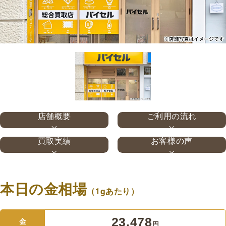
店舗概要
ご利用の流れ
買取実績
お客様の声
本日の金相場
（1gあたり）
23,478
金
円