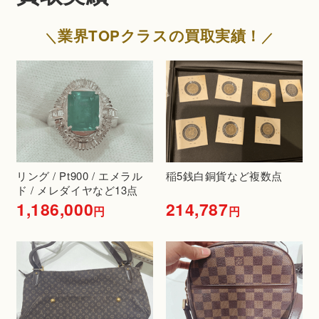
業界TOPクラスの買取実績！
リング / Pt900 / エメラル
稲5銭白銅貨など複数点
ド / メレダイヤなど13点
1,186,000
214,787
円
円