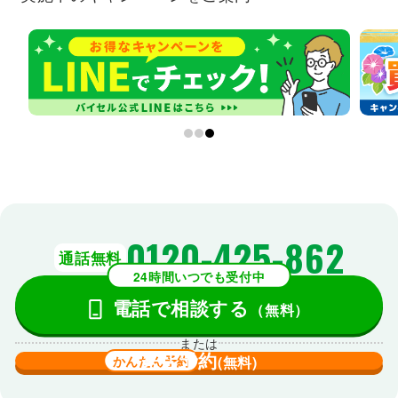
0120-425-862
通話無料
24時間いつでも受付中
電話で相談する
（無料）
または
来店予約
かんたん予約
(無料)