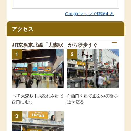
Googleマップで確認する
アクセス
JR京浜東北線「大森駅」から徒歩すぐ
1
2
1:JR大森駅中央改札を出て
2:西口を出て正面の横断歩
西口に進む
道を渡る
3