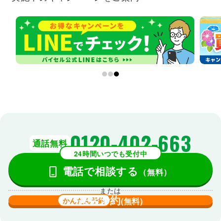
0120-402-663
通話無料
24時間いつでも受付中
電話で相談する
（無料）
または
来店予約
かんたん予約
(無料)