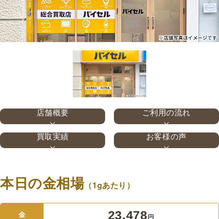
店舗概要
ご利用の流れ
買取実績
お客様の声
本日の金相場
（1gあたり）
23,478
金
円