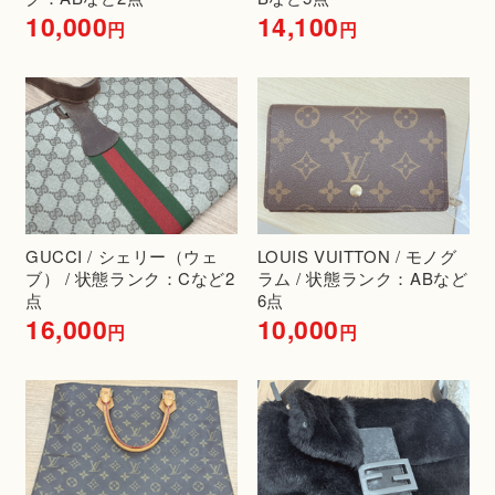
10,000
14,100
円
円
GUCCI / シェリー（ウェ
LOUIS VUITTON / モノグ
ブ） / 状態ランク：Cなど2
ラム / 状態ランク：ABなど
点
6点
16,000
10,000
円
円