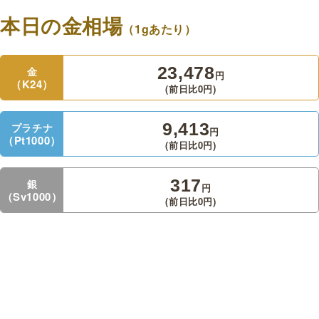
本日の金相場
（1gあたり）
23,478
金
円
（K24）
(前日比
0
円
)
9,413
プラチナ
円
（Pt1000）
(前日比
0
円
)
317
銀
円
（Sv1000）
(前日比
0
円
)