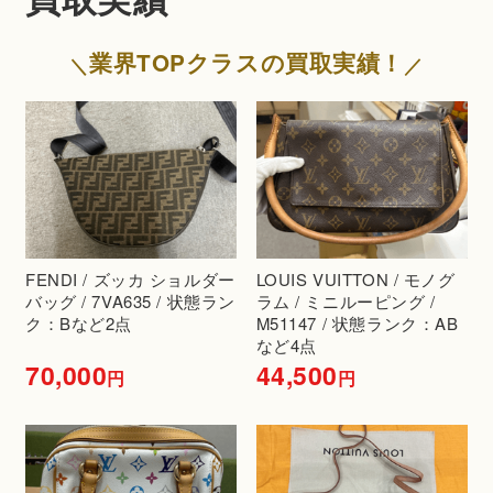
業界TOPクラスの買取実績！
FENDI / ズッカ ショルダー
LOUIS VUITTON / モノグ
バッグ / 7VA635 / 状態ラン
ラム / ミニルーピング /
ク：Bなど2点
M51147 / 状態ランク：AB
など4点
70,000
44,500
円
円