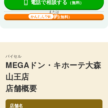
電話で相談する
（無料）
または
来店予約
かんたん予約
(無料)
バイセル
MEGAドン・キホーテ大森
山王店
店舗概要
店舗名