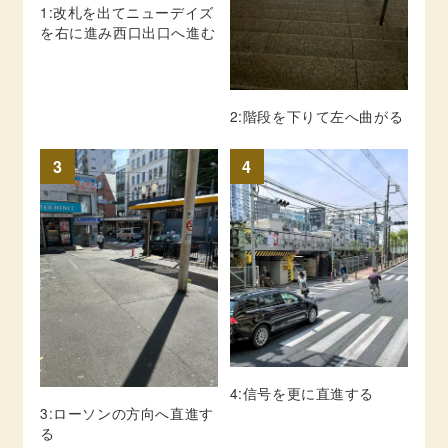
1:改札を出てニューデイズ
を右に進み西口出口へ進む
2:階段を下りて左へ曲がる
3
4
4:信号を更に直進する
3:ローソンの方向へ直進す
る