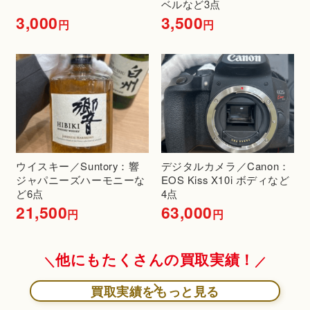
ベルなど3点
3,000
3,500
円
円
ウイスキー／Suntory：響
デジタルカメラ／Canon：
ジャパニーズハーモニーな
EOS Kiss X10i ボディなど
ど6点
4点
21,500
63,000
円
円
他にもたくさんの買取実績！
買取実績をもっと見る