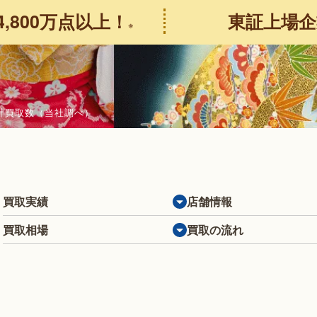
4,800万点以上！
東証上場企
※
の合計買取数（当社調べ）
買取実績
店舗情報
買取相場
買取の流れ