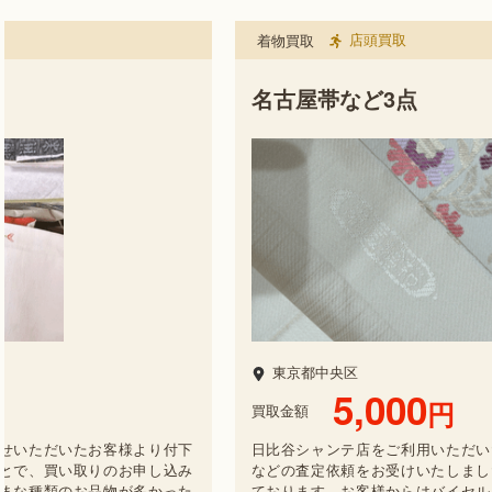
店頭買取
着物買取
名古屋帯など3点
東京都中央区
5,000
円
買取金額
せいただいたお客様より付下
日比谷シャンテ店をご利用いただい
とで、買い取りのお申し込み
などの査定依頼をお受けいたしました
まな種類のお品物が多かった
ております。お客様からはバイセル