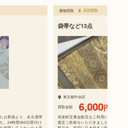
店頭買取
着物買取
袋帯など13点
東京都中央区
6,000
円
買取金額
たお客様より、名古屋帯
有楽町交通会館店をご利用いただいたお
。24時間365日受付け
査定ご依頼をいただきました。どれを利
を利用してよかったと喜
料です。前回に引き続きご利用いただき