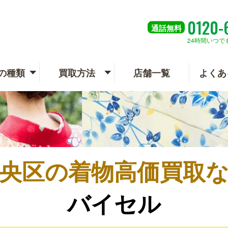
0120-
通話
無料
24時間いつで
の種類
買取方法
店舗一覧
よくあ
央区の
着物高価買取
バイセル