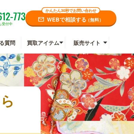
かんたん30秒でお問い合わせ
612-773
WEBで相談する
（無料）
も受付中
る質問
買取アイテム
販売サイト
なら