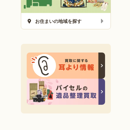
出張買取
着物買取
お住まいの地域を探す
式／袋帯／付下げ／な
付下げ／袋帯など9点
東京都中央区
3,000
円
買取金額
0
円
東京都からお電話でお問い合わ
げ／袋帯などを買取希望とのこ
いただいたお客様より、着物類の
いただきました。本当にさまざ