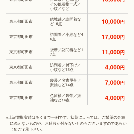
その他着物一式／
小紋／など
結城紬／訪問着な
10,000
東京都町田市
円
ど16点
訪問着／小紋など4
17,000
東京都町田市
円
6点
袋帯／訪問着など1
11,000
東京都町田市
円
7点
訪問着／付下げ／
4,000
東京都町田市
円
小紋など13点
袋帯／名古屋帯／
7,000
東京都町田市
円
振袖など14点
色留袖／袋帯／振
4,000
東京都町田市
円
袖など14点
※上記買取実績はあくまで一例です。状態によっては、ご希望の金額
に添えないものや、お値段が付かないものもございますのであらか
じめご了承下さい。