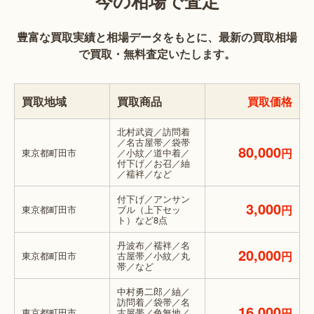
今の相場で査定
豊富な買取実績と相場データをもとに、最新の買取相場
で買取・無料査定いたします。
買取地域
買取商品
買取価格
北村武資／訪問着
／名古屋帯／袋帯
80,000
円
東京都町田市
／小紋／道中着／
付下げ／お召／紬
／襦袢／など
付下げ／アンサン
3,000
円
東京都町田市
ブル（上下セッ
ト）など8点
丹波布／襦袢／名
20,000
円
東京都町田市
古屋帯／小紋／丸
帯／など
中村勇二郎／紬／
訪問着／袋帯／名
16,000
円
東京都町田市
古屋帯／色無地／