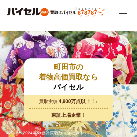
町田市の
着物高価買取なら
バイセル
4,800万点以上！
買取実績
※
東証上場企業！
※2015〜2024年の合計買取数（当社調べ）