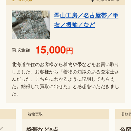
翠山工房／名古屋帯／単
衣／振袖／など
15,000
円
買取金額
北海道在住のお客様から着物や帯などをお買い取り
しました。お客様から「着物の知識のある査定士さ
んだった。こちらにわかるように説明してもらえ
た。納得して買取に出せた」と感想をいただきまし
た。
着物買取
着物
ど
袋帯など6点
色留