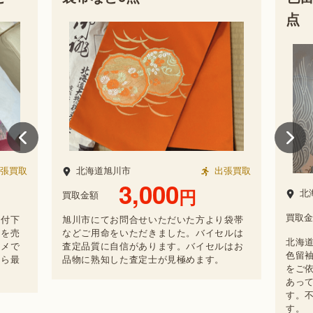
点
張買取
北海道旭川市
出張買取
3,000
円
北
買取金額
買取金
、付下
旭川市にてお問合せいただいた方より袋帯
帯を売
などご用命をいただきました。バイセルは
北海
スメで
査定品質に自信があります。バイセルはお
色留
から最
品物に熟知した査定士が見極めます。
をご
あっ
す。
す。