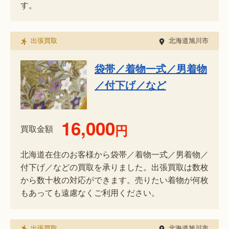
す。
出張買取
北海道旭川市
袋帯／着物一式／男着物
／付下げ／など
16,000
円
買取金額
北海道在住のお客様から袋帯／着物一式／男着物／
付下げ／などの買取を承りました。出張買取は数枚
から数十枚の対応ができます。売りたい着物が何枚
もあっても遠慮なくご利用ください。
出張買取
北海道旭川市