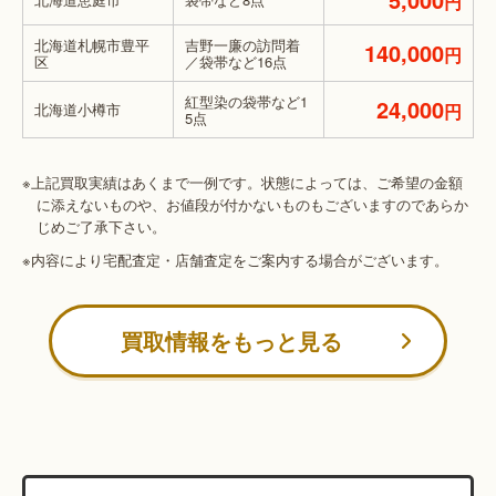
円
北海道札幌市豊平
吉野一廉の訪問着
140,000
円
区
／袋帯など16点
紅型染の袋帯など1
24,000
北海道小樽市
円
5点
※上記買取実績はあくまで一例です。状態によっては、ご希望の金額
に添えないものや、お値段が付かないものもございますのであらか
じめご了承下さい。
※内容により宅配査定・店舗査定をご案内する場合がございます。
買取情報をもっと見る