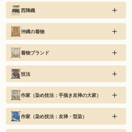
西陣織
沖縄の着物
着物ブランド
技法
作家（染め技法：手描き友禅の大家）
作家（染め技法：友禅・型染）