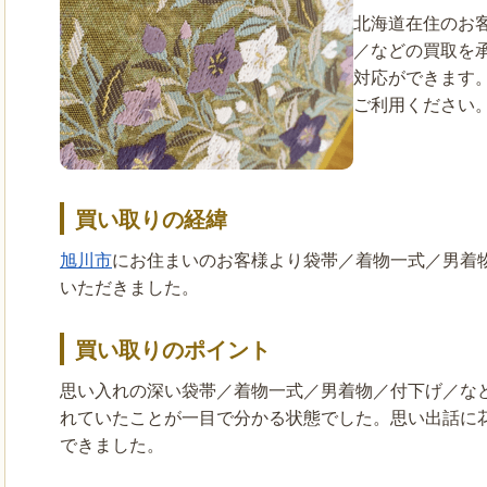
北海道在住のお
／などの買取を
対応ができます
ご利用ください
買い取りの経緯
旭川市
にお住まいのお客様より袋帯／着物一式／男着
いただきました。
買い取りのポイント
思い入れの深い袋帯／着物一式／男着物／付下げ／な
れていたことが一目で分かる状態でした。思い出話に
できました。