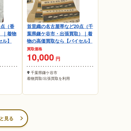
6点（香
首里織の名古屋帯など20点（千
）｜着物
葉県鎌ケ谷市・出張買取）｜着
セル】
物の高価買取なら【バイセル】
買取価格
10,000
円
千葉県鎌ケ谷市
着物買取
/
出張買取を利用
と見る