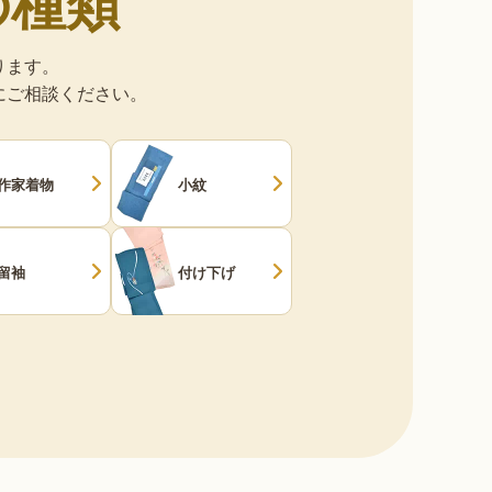
の種類
ります。
にご相談ください。
作家着物
小紋
留袖
付け下げ