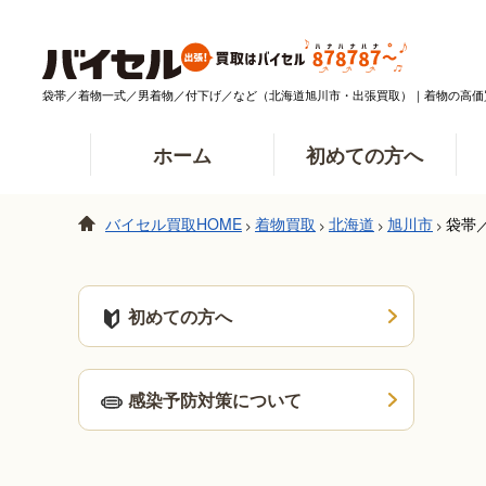
袋帯／着物一式／男着物／付下げ／など（北海道旭川市・出張買取）｜着物の高価
ホーム
初めての方へ
バイセル買取HOME
着物買取
北海道
旭川市
袋帯
>
>
>
>
初めての方へ
感染予防対策について