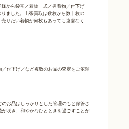
客様から袋帯／着物一式／男着物／付下げ
承りました。出張買取は数枚から数十枚の
。売りたい着物が何枚もあっても遠慮なく
。
物／付下げ／など複数のお品の査定をご依頼
どのお品はしっかりとした管理のもと保管さ
花が咲き、和やかなひとときを過ごすことが