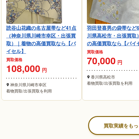
読谷山花織の名古屋帯など41点
羽田登喜男の袋帯など
（神奈川県川崎市幸区・出張買
川県高松市・出張買取
取）｜着物の高価買取なら【バ
の高価買取なら【バイ
イセル】
買取価格
70,000
買取価格
円
108,000
円
香川県高松市
着物買取
/
出張買取を利用
神奈川県川崎市幸区
着物買取
/
出張買取を利用
買取実績をもっ