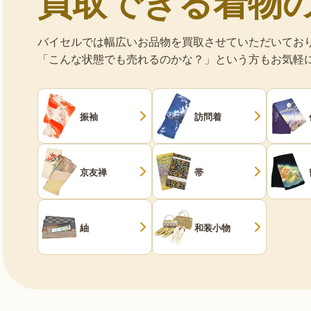
買取できる着物
バイセルでは幅広いお品物を買取させていただいてお
「こんな状態でも売れるのかな？」という方もお気軽
振袖
訪問着
京友禅
帯
紬
和装小物