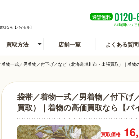
0120-
通話
無料
24時間いつで
買取なら【バイセル】
買取方法
店舗一覧
よくある質問
／着物一式／男着物／付下げ／など（北海道旭川市・出張買取）｜着物
袋帯／着物一式／男着物／付下げ
買取）｜着物の高価買取なら【バ
16
買取価格