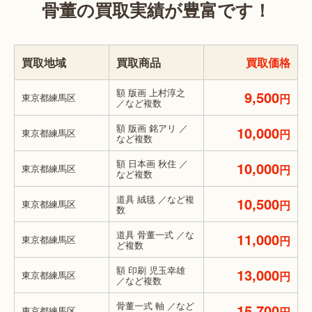
骨董の買取実績が豊富です！
買取地域
買取商品
買取価格
額 版画 上村淳之
9,500
東京都練馬区
円
／など複数
額 版画 銘アリ ／
10,000
東京都練馬区
円
など複数
額 日本画 秋住 ／
10,000
東京都練馬区
円
など複数
道具 絨毯 ／など複
10,500
東京都練馬区
円
数
道具 骨董一式 ／な
11,000
東京都練馬区
円
ど複数
額 印刷 児玉幸雄
13,000
東京都練馬区
円
／など複数
骨董一式 軸 ／など
15,700
東京都練馬区
円