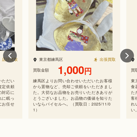
頭買取
東京都練馬区
出張買取
東
1,000
円
買取金額
買取金
ただい
練馬区よりお問い合わせいただいたお客様
東京
定依頼
から置物など、売却ご依頼をいただきまし
食器
対応に
た。大切なお品物をお売りいただきありが
ただ
に眠っ
とうございました。お品物の価値を知りた
客様
お任せ
いならバイセルへ。（買取日：2025/11/0
れい
1）
い。