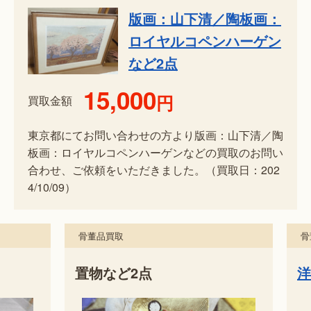
版画：山下清／陶板画：
ロイヤルコペンハーゲン
など2点
15,000
円
買取金額
東京都にてお問い合わせの方より版画：山下清／陶
板画：ロイヤルコペンハーゲンなどの買取のお問い
合わせ、ご依頼をいただきました。（買取日：202
4/10/09）
骨董品買取
骨董
置物など2点
洋食