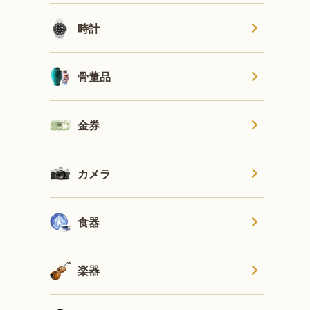
時計
骨董品
金券
カメラ
食器
楽器