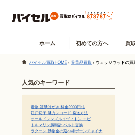
ホーム
初めての方へ
買
バイセル買取HOME
骨董品買取
ウェッジウッドの買
>
>
人気のキーワード
着物 証紙
はがき 料金
2000円札
江戸切子 魅力
レコード 発送方法
オールドレンズ
ルイヴィトン エピ
トルマリン
腕時計 ベルト交換
ラクーン 動物
金の延べ棒
ボーンチャイナ