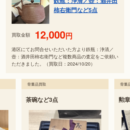
鉄瓶：浄清／壺：酒井田
柿右衛門など5点
12,000
円
買取金額
港区にてお問合せいただいた方より鉄瓶：浄清／
壺：酒井田柿右衛門など複数商品の査定をご依頼い
ただきました。（買取日：2024/10/20）
骨董品買取
骨董
茶碗など3点
勲章