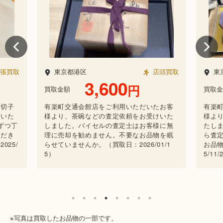
張買取
東京都港区
店頭買取
東
3,600
円
買取金額
買取金
ら切子
有楽町交通会館店をご利用いただいたお客
有楽
頼いた
様より、茶碗などの査定依頼をお受けいた
様よ
ずつ丁
しました。バイセルの査定士はお客様に無
たし
ただき
理に売却を勧めません。不要なお品物を眠
ら査
25/
らせていませんか。（買取日：2026/01/1
お品物
5）
5/11/
※写真は買取したお品物の一部です。