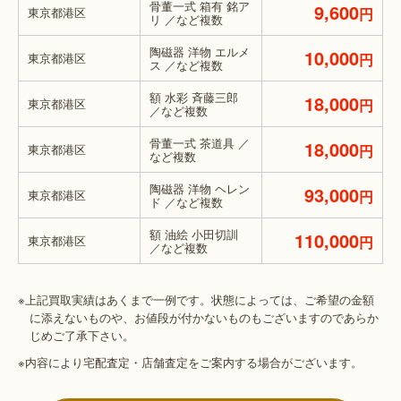
骨董一式 箱有 銘ア
9,600
東京都港区
円
リ ／など複数
陶磁器 洋物 エルメ
10,000
東京都港区
円
ス ／など複数
額 水彩 斉藤三郎
18,000
東京都港区
円
／など複数
骨董一式 茶道具 ／
18,000
東京都港区
円
など複数
陶磁器 洋物 ヘレン
93,000
東京都港区
円
ド ／など複数
額 油絵 小田切訓
110,000
東京都港区
円
／など複数
※上記買取実績はあくまで一例です。状態によっては、ご希望の金額
に添えないものや、お値段が付かないものもございますのであらか
じめご了承下さい。
※内容により宅配査定・店舗査定をご案内する場合がございます。