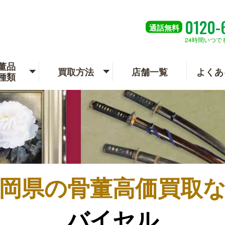
0120-
通話
無料
24時間いつで
董品
買取方法
店舗一覧
よくあ
種類
岡県の
骨董高価買取
バイセル