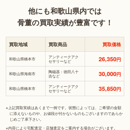
他にも和歌山県内では
骨董の買取実績が豊富です！
買取地域
買取商品
買取価格
アンティークアク
26,350
和歌山県橋本市
円
セサリーなど
陶磁器：徳田八十
30,000
和歌山県海南市
円
吉など
アンティークアク
35,850
和歌山県橋本市
円
セサリーなど
※上記買取実績はあくまで一例です。状態によっては、ご希望の金額
に添えないものや、お値段が付かないものもございますのであらか
じめご了承下さい。
※内容により宅配査定・店舗査定をご案内する場合がございます。