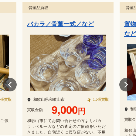
骨董品買取
骨董
バカラ／骨董一式／など
置
など
張買取
和歌山県和歌山市
出張買取
9,000
円
和
買取金額
買取金
定ご依
和歌山市にてお問い合わせの方よりバカ
ラ：ベルーガなどの査定のご依頼をいただ
和歌
きました。自宅近くに買取店がない、不用
／仏