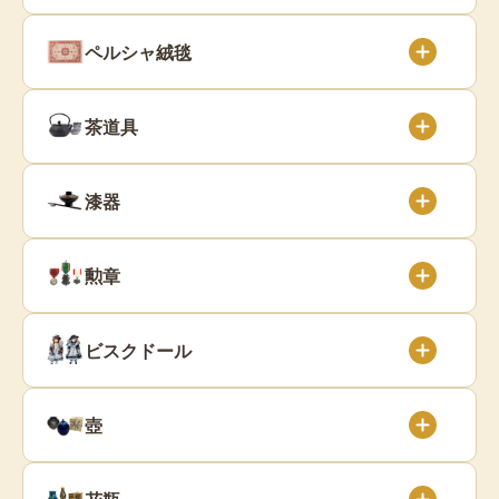
ペルシャ絨毯
茶道具
漆器
勲章
ビスクドール
壺