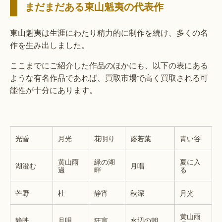
まだまだある東山魁夷の代表作
東山魁夷は生涯にわたり精力的に制作を続け、多くの名
作を生み出しました。
ここまでにご紹介した作品のほかにも、以下の表にある
ような有名作品であれば、買取市場で高く買取される可
能性が十分にあります。
光昏
⽉光
花明り
谿若葉
青い谷
黄山雨
緑の湖
夏に入
湖澄む
月唱
過
畔
る
芒野
杜
静宵
秋深
月光
黄山雨
静映
月唄
狂言
水辺の朝