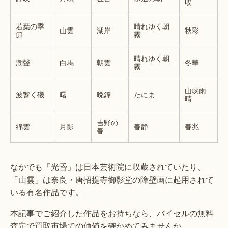
収
若葉の季
晴れゆく朝
山雲
湖岸
秋彩
節
霧
晴れゆく朝
潮聲
白馬
朝雲
冬華
霧
山峡雨
波響く磯
曙
晩鐘
たにま
晴
吉野の
綿雲
月影
春静
春兆
春
なかでも「光昏」は日本芸術院に収蔵されていたり、
「山雲」は奈良・唐招提寺御影堂の障壁画に起用されて
いる有名作品です。
本記事でご紹介した作品をお持ちなら、バイセルの無料
査定で買取市場での価値を確かめてみませんか。