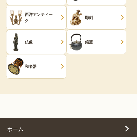
西洋アンティー
彫刻
ク
仏像
銀瓶
和楽器
ホーム