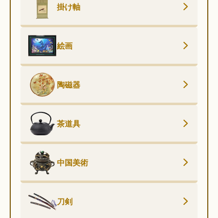
掛け軸
絵画
陶磁器
茶道具
中国美術
刀剣