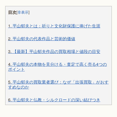
目次
[
非表示
]
1.
平山郁夫とは：祈りと文化財保護に捧げた生涯
2.
平山郁夫の代表作品と芸術的価値
3.
【最新】平山郁夫作品の買取相場と値段の目安
4.
平山郁夫の本物を見分ける・査定で高く売る4つの
ポイント
5.
平山郁夫の買取業者選び：なぜ「出張買取」がおす
すめなのか
6.
平山郁夫と仏教・シルクロードの深い結びつき