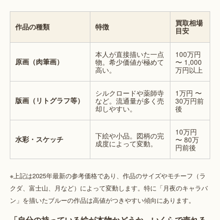
買取相場
作品の種類
特徴
目安
本人が直接描いた一点
100万円
原画（肉筆画）
物。希少価値が極めて
〜 1,000
高い。
万円以上
シルクロードや薬師寺
1万円 〜
版画（リトグラフ等）
など。流通量が多く売
30万円前
却しやすい。
後
10万円
下絵や小品。図柄の完
水彩・スケッチ
〜 80万
成度によって変動。
円前後
※上記は2025年最新の参考価格であり、作品のサイズやモチーフ（ラ
クダ、富士山、月など）によって変動します。特に「月夜のキャラバ
ン」を描いたブルーの作品は高値がつきやすい傾向にあります。
「自分の持っている絵が本物かどうか、いくらで売れる