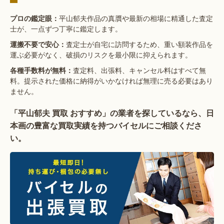
平山郁夫作品の真贋や最新の相場に精通した査定
プロの鑑定眼：
士が、一点ずつ丁寧に鑑定します。
査定士が自宅に訪問するため、重い額装作品を
運搬不要で安心：
運ぶ必要がなく、破損のリスクを最小限に抑えられます。
査定料、出張料、キャンセル料はすべて無
各種手数料が無料：
料。提示された価格に納得がいかなければ無理に売る必要はあり
ません。
「平山郁夫 買取 おすすめ」の業者を探しているなら、日
本画の豊富な買取実績を持つバイセルにご相談くださ
い。