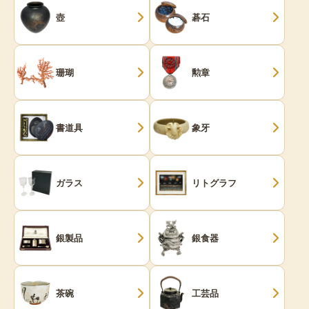
壺
碁石
珊瑚
勲章
書道具
象牙
ガラス
リトグラフ
銀製品
銀食器
茶碗
工芸品