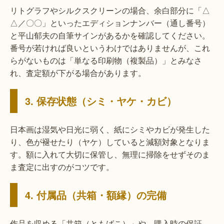
リトグラフやシルクスクリーンの場合、余白部分に「△
△／〇〇」といったエディションナンバー（通し番号）
と平山郁夫の自筆サインがあるかを確認してください。
番号が若ければ良いというわけではありませんが、これ
らがないものは「単なる印刷物（複製品）」とみなさ
れ、査定額が下がる場合があります。
3. 保存状態（シミ・ヤケ・カビ）
日本画は湿気や日光に弱く、紙にシミやカビが発生した
り、色が褪せたり（ヤケ）していると減額対象となりま
す。額に入れて大切に保管し、無理に掃除をせずそのま
ま査定に出すのがコツです。
4. 付属品（共箱・額縁）の完備
作品を収める「共箱（ともばこ）」や、購入時の保証