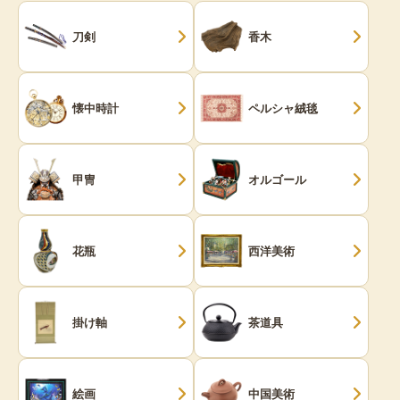
刀剣
香木
懐中時計
ペルシャ絨毯
甲冑
オルゴール
花瓶
西洋美術
掛け軸
茶道具
絵画
中国美術