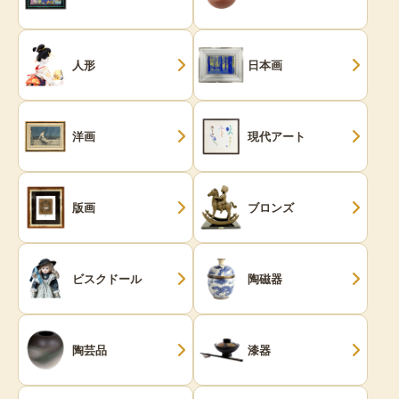
人形
日本画
洋画
現代アート
版画
ブロンズ
ビスクドール
陶磁器
陶芸品
漆器