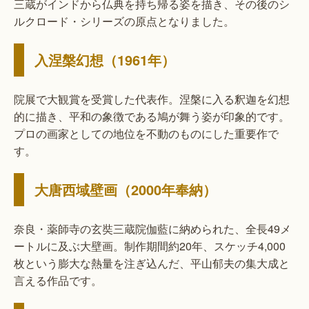
三蔵がインドから仏典を持ち帰る姿を描き、その後のシ
ルクロード・シリーズの原点となりました。
入涅槃幻想（1961年）
院展で大観賞を受賞した代表作。涅槃に入る釈迦を幻想
的に描き、平和の象徴である鳩が舞う姿が印象的です。
プロの画家としての地位を不動のものにした重要作で
す。
大唐西域壁画（2000年奉納）
奈良・薬師寺の玄奘三蔵院伽藍に納められた、全長49メ
ートルに及ぶ大壁画。制作期間約20年、スケッチ4,000
枚という膨大な熱量を注ぎ込んだ、平山郁夫の集大成と
言える作品です。