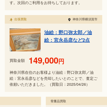
す。次回のご利用をお待ちしております。
出張買取
神奈川県横須賀市
油絵：野口弥太郎／油
絵：宮永岳彦など2点
149,000
円
買取金額
神奈川県在住のお客様より油絵：野口弥太郎／油
絵：宮永岳彦などを売却したいとのことで、査定ご
依頼いただきました。（買取日：2025/04/26）
骨董品買取
骨董