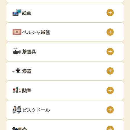
絵画
ペルシャ絨毯
茶道具
漆器
勲章
ビスクドール
壺