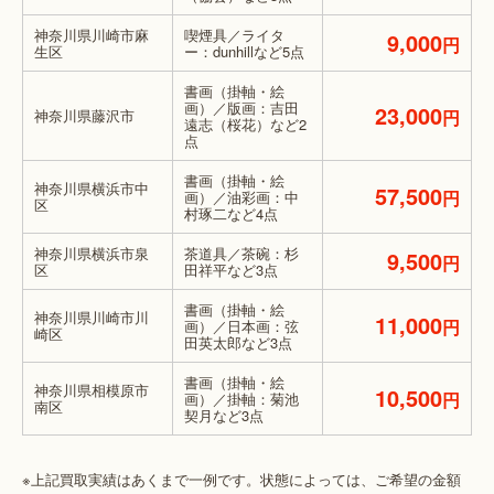
神奈川県川崎市麻
喫煙具／ライタ
9,000
円
生区
ー：dunhillなど5点
書画（掛軸・絵
画）／版画：吉田
23,000
神奈川県藤沢市
円
遠志（桜花）など2
点
書画（掛軸・絵
神奈川県横浜市中
57,500
円
画）／油彩画：中
区
村琢二など4点
神奈川県横浜市泉
茶道具／茶碗：杉
9,500
円
区
田祥平など3点
書画（掛軸・絵
神奈川県川崎市川
11,000
円
画）／日本画：弦
崎区
田英太郎など3点
書画（掛軸・絵
神奈川県相模原市
10,500
円
画）／掛軸：菊池
南区
契月など3点
※上記買取実績はあくまで一例です。状態によっては、ご希望の金額