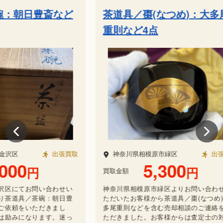
など
茶道具／棗(なつめ)：大多尾
書
重則など4点
東山
張買取
神奈川県相模原市緑区
出張買取
神
5,300
円
買取金額
買取金
わせい
神奈川県相模原市緑区よりお問い合わせい
神奈
朝日豊
ただいたお客様から茶道具／棗(なつめ)：大
画（
まし
多尾重則などを含む売却相談のご連絡をい
の査
。迷っ
ただきました。お客様からは査定士の対応
の査