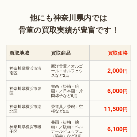
他にも神奈川県内では
骨董の買取実績が豊富です！
買取地域
買取商品
買取価格
西洋骨董／オルゴ
神奈川県横浜市港
2,000
円
ール：オルフェウ
南区
スなど2点
書画（掛軸・絵
神奈川県横浜市泉
6,000
円
画）／日本画：片
区
岡球子など6点
神奈川県横浜市港
茶道具／茶碗：空
11,500
円
北区
権など2点
書画（掛軸・絵
神奈川県横浜市磯
画）／版画：ベル
6,100
円
子区
ナールビュッフェ
（協会）など3点