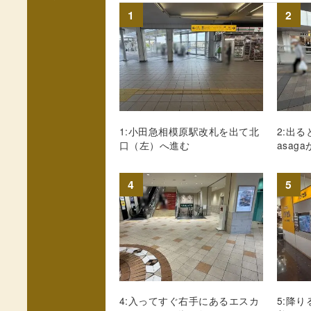
1
2
1:小田急相模原駅改札を出て北
2:出る
口（左）へ進む
asa
4
5
4:入ってすぐ右手にあるエスカ
5:降