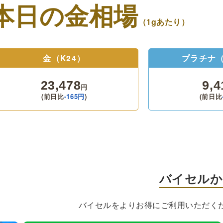
本日の金相場
（1gあたり）
金
（K24）
プラチナ
（
23,478
9,4
円
(前日比
-165
円
)
(前日比
バイセルか
バイセルをよりお得にご利用いただく