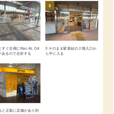
3
とすぐ左側にRac-AL Od
3:そのまま駅直結の２階入口か
gaがあるので左折する
ら中に入る
りると正面に店舗があり到