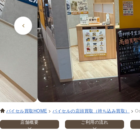
バイセル買取HOME
>
バイセルの店頭買取（持ち込み買取）
>
O
店舗概要
ご利用の流れ