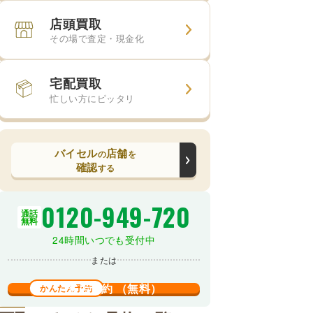
店頭買取
その場で査定・現金化
宅配買取
忙しい方にピッタリ
バイセル
店舗
の
を
確認
する
0120-949-720
通話
無料
24時間いつでも受付中
または
来店予約
（無料）
かんたん予約