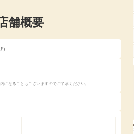
店舗概要
すび）
。
案内になることもございますのでご了承ください。