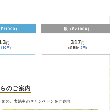
Pt1000）
銀
（Sv1000）
13
317
円
円
-140
円
)
(前日比
-2
円
)
らのご案内
ための、実施中のキャンペーンをご案内