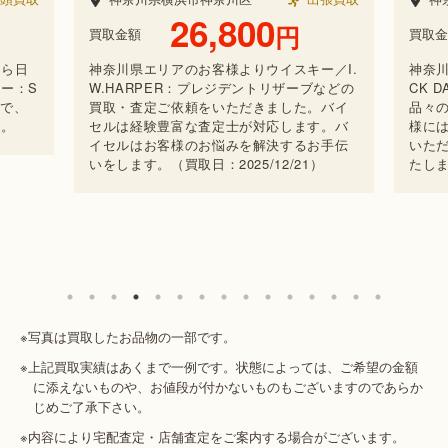
26,800
円
買取金額
買取金
から日
神奈川県エリアのお客様よりウイスキー／I.
神奈
ー：S
W.HARPER：プレジデントリザーブなどの
CK 
とで、
買取・査定ご依頼をいただきました。バイ
品々
た。
セルは経験豊富な査定士が対応します。バ
様に
イセルはお客様のお悩みを解決するお手伝
いた
いをします。（買取日：2025/12/21）
たしま
※写真は買取したお品物の一部です。
※上記買取実績はあくまで一例です。状態によっては、ご希望の金額
に添えないものや、お値段が付かないものもございますのであらか
じめご了承下さい。
※内容により宅配査定・店舗査定をご案内する場合がございます。