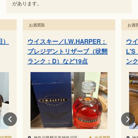
があります。
お酒買取
お酒
田）
ウイスキー／I.W.HARPER：
ウイ
プレジデントリザーブ（状態
L'
ランク：D）など19点
ンク
頭買取
神奈川県横浜市神奈川区
出張買取
神