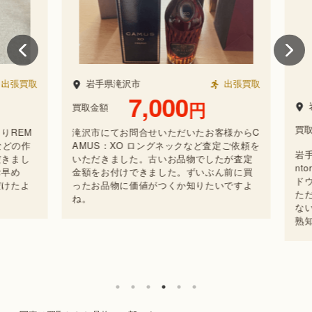
張買取
岩手県滝沢市
出張買取
7,000
円
岩
買取金額
買取金
REM
滝沢市にてお問合せいただいたお客様からC
どの作
AMUS：XO ロングネックなど査定ご依頼を
岩手
きまし
いただきました。古いお品物でしたが査定
nto
早め
金額をお付けできました。ずいぶん前に買
ドウ
けたよ
ったお品物に価値がつくか知りたいですよ
ただ
ね。
ない
熟知