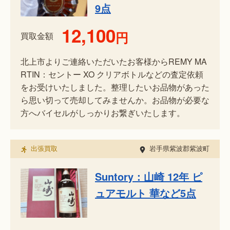
9点
12,100
円
買取金額
北上市よりご連絡いただいたお客様からREMY MA
RTIN：セントー XO クリアボトルなどの査定依頼
をお受けいたしました。整理したいお品物があった
ら思い切って売却してみませんか。お品物が必要な
方へバイセルがしっかりお繋ぎいたします。
出張買取
岩手県紫波郡紫波町
Suntory：山崎 12年 ピ
ュアモルト 華など5点