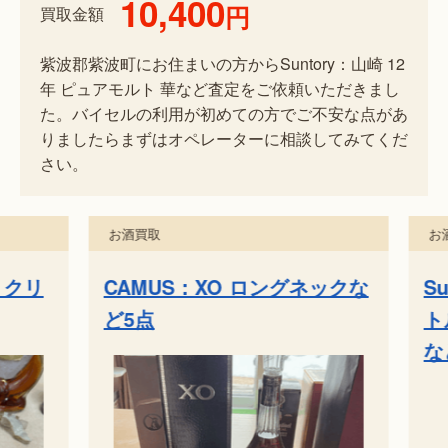
10,400
円
買取金額
紫波郡紫波町にお住まいの方からSuntory：山崎 12
年 ピュアモルト 華など査定をご依頼いただきまし
た。バイセルの利用が初めての方でご不安な点があ
りましたらまずはオペレーターに相談してみてくだ
さい。
お酒買取
お酒
 クリ
CAMUS：XO ロングネックな
Su
ど5点
トル
など