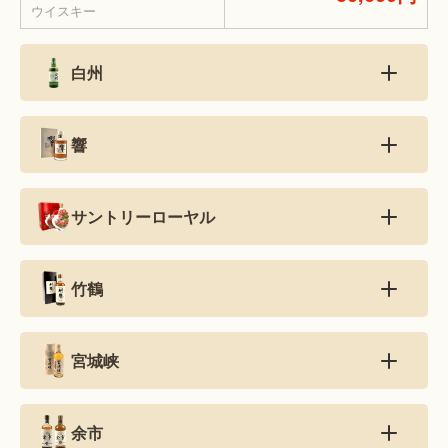
ウイスキー
白州
響
サントリーローヤル
竹鶴
宮城峡
余市