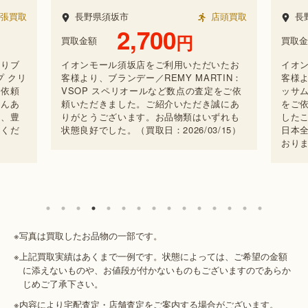
張買取
長野県須坂市
店頭買取
長
2,700
円
買取金額
買取金
よりブ
イオンモール須坂店をご利用いただいたお
イオ
プ クリ
客様より、ブランデー／REMY MARTIN：
客様よ
ご依頼
VSOP スペリオールなど数点の査定をご依
ッサム
さんあ
頼いただきました。ご紹介いただき誠にあ
をご
は、豊
りがとうございます。お品物類はいずれも
した
用くだ
状態良好でした。（買取日：2026/03/15）
日本
おりま
※写真は買取したお品物の一部です。
※上記買取実績はあくまで一例です。状態によっては、ご希望の金額
に添えないものや、お値段が付かないものもございますのであらか
じめご了承下さい。
※内容により宅配査定・店舗査定をご案内する場合がございます。