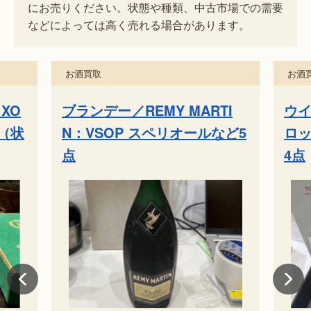
にお売りください。状態や種類、中古市場での需要
などによっては高く売れる場合があります。
お酒買取
お酒
XO
ブランデー／REMY MARTI
ウイ
（状
N：VSOP スペリオールなど5
ロッ
点
4点