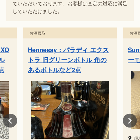
ていただいております。お客様は査定の対応に満足
していただけました。
お酒買取
お酒
クス
Suntory：響 ジャパニーズハ
He
角の
ーモニーなど4点
グ
滋賀県高島市
出張買取
滋