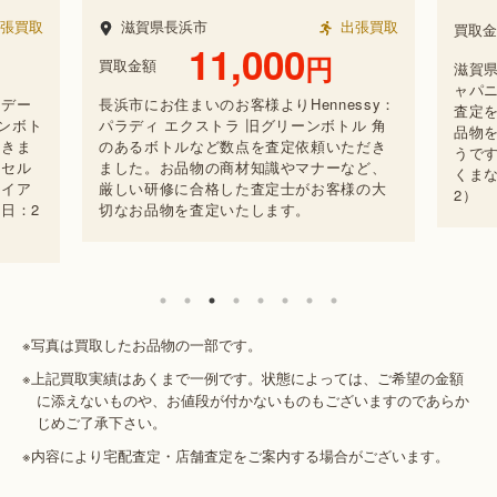
8,000
円
張買取
買取金額
買取
滋賀県にお住まいの方からSuntory：響 ジ
京都市
ャパニーズハーモニーなど複数点の買取・
金キ
ssy：
査定をご依頼いただきました。まとめてお
頼い
ル 角
品物を買取に出せて満足していただけたよ
物に
ただき
うです。お品物の査定経験豊富な査定士が
す。
など、
くまなく確認します。（買取日：2025/07/2
ご指名
様の大
2）
※写真は買取したお品物の一部です。
※上記買取実績はあくまで一例です。状態によっては、ご希望の金額
に添えないものや、お値段が付かないものもございますのであらか
じめご了承下さい。
※内容により宅配査定・店舗査定をご案内する場合がございます。