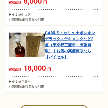
8,000
円
買取価格
東京都中央区
お酒買取
/
出張買取を利用
CAMUS：カミュ ナポレオン
デラックスデキャンタなど2
点（東京都三鷹市・出張買
取）｜お酒の高価買取なら
【バイセル】
18,000
円
買取価格
東京都三鷹市
お酒買取
/
出張買取を利用