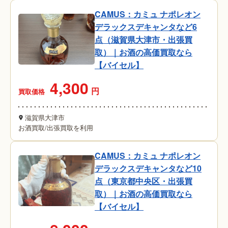
CAMUS：カミュ ナポレオン
デラックスデキャンタなど6
点（滋賀県大津市・出張買
取）｜お酒の高価買取なら
【バイセル】
4,300
円
買取価格
滋賀県大津市
お酒買取
/
出張買取を利用
CAMUS：カミュ ナポレオン
デラックスデキャンタなど10
点（東京都中央区・出張買
取）｜お酒の高価買取なら
【バイセル】