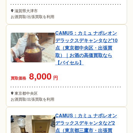
滋賀県大津市
お酒買取
/
出張買取を利用
CAMUS：カミュ ナポレオン
デラックスデキャンタなど10
点（東京都中央区・出張買
取）｜お酒の高価買取なら
【バイセル】
8,000
円
買取価格
東京都中央区
お酒買取
/
出張買取を利用
CAMUS：カミュ ナポレオン
デラックスデキャンタなど2
点（東京都三鷹市・出張買