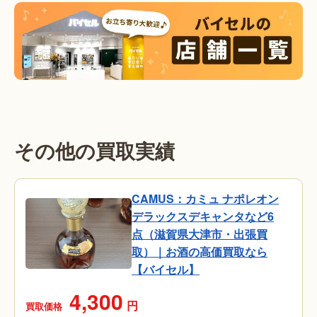
その他の買取実績
CAMUS：カミュ ナポレオン
デラックスデキャンタなど6
点（滋賀県大津市・出張買
取）｜お酒の高価買取なら
【バイセル】
4,300
円
買取価格