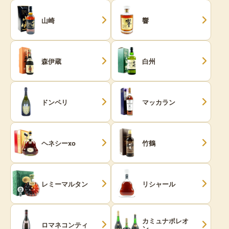
山崎
響
森伊蔵
白州
ドンペリ
マッカラン
ヘネシーxo
竹鶴
レミーマルタン
リシャール
カミュナポレオ
ロマネコンティ
ン