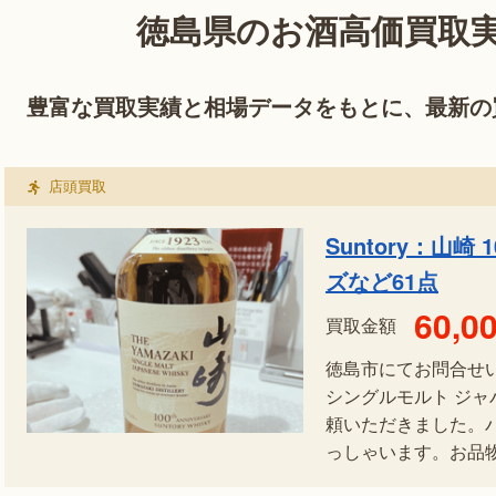
徳島県のお酒高価買取実
豊富な買取実績と相場データをもとに、最新の
店頭買取
Suntory：山
ズなど61点
60,0
買取金額
徳島市にてお問合せいた
シングルモルト ジ
頼いただきました。
っしゃいます。お品