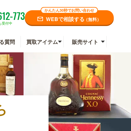
かんたん30秒でお問い合わせ
612-773
WEBで相談する
（無料）
も受付中
る質問
買取アイテム
販売サイト
ら