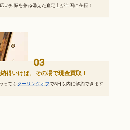
広い知識を兼ね備えた査定士が
全国に在籍！
03
納得いけば、
その場で現金買取！
わっても
クーリングオフ
で
8日以内に解約できます