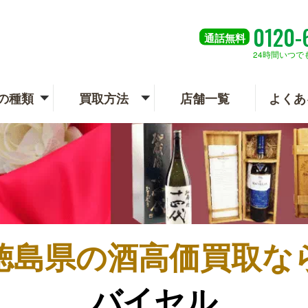
0120-
通話
無料
24時間いつで
の種類
買取方法
店舗一覧
よくあ
徳島県の
酒高価買取な
バイセル