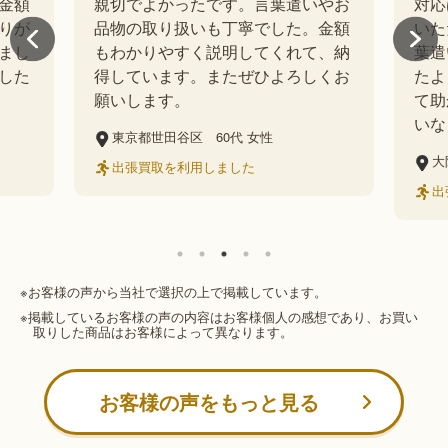
やお
対応は心地よく、お話も丁寧にして
すご
金額
いただきましたよ。身だしなみや言
素晴
、納
葉遣いでも丁寧でしたね。思ってい
教え
くお
たよりもしっかりとつけていただい
段見
て助かりました。周りにご紹介した
です
いなと思います。
願い
大阪府大阪市大正区
50代
女性
広
出張買取を利用しました
出
※お客様の声から当社で選択の上で掲載しています。
※掲載しているお客様の声の内容はお客様個人の感想であり、お買い
取りした商品はお客様によって異なります。
お客様の声をもっと見る