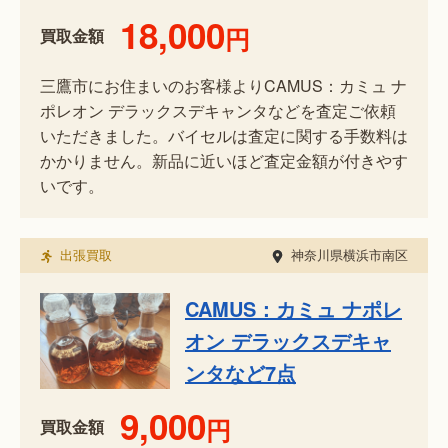
18,000
円
買取金額
三鷹市にお住まいのお客様よりCAMUS：カミュ ナ
ポレオン デラックスデキャンタなどを査定ご依頼
いただきました。バイセルは査定に関する手数料は
かかりません。新品に近いほど査定金額が付きやす
いです。
出張買取
神奈川県横浜市南区
CAMUS：カミュ ナポレ
オン デラックスデキャ
ンタなど7点
9,000
円
買取金額