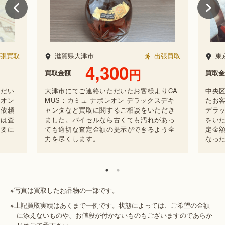
張買取
東京都中央区
出張買取
滋
8,000
円
買取金額
買取金
りCA
中央区からお電話でお問い合わせいただい
大津
スデキ
たお客様よりCAMUS：カミュ ナポレオン
MUS
ただき
デラックスデキャンタなどの査定のご依頼
ャン
があっ
をいただきました。汚れがないお品物は査
まし
よう全
定金額が上がる可能性があります。不要に
ても
なったら早めにお売りください。
力を
※写真は買取したお品物の一部です。
※上記買取実績はあくまで一例です。状態によっては、ご希望の金額
に添えないものや、お値段が付かないものもございますのであらか