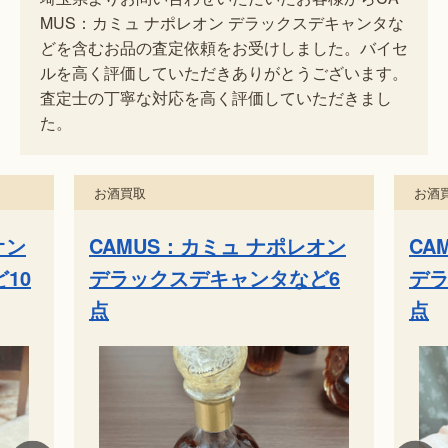
MUS：カミュ ナポレオン デラックスデキャンタな
どを含むお品の査定依頼をお受けしました。バイセ
ルを高く評価していただきありがとうございます。
査定士の丁寧な対応を高く評価していただきまし
た。
お酒買取
お酒
オン
CAMUS：カミュ ナポレオン
CA
ど6
デラックスデキャンタなど10
デラ
点
点