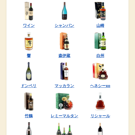
ワイン
シャンパン
山崎
響
森伊蔵
白州
ドンペリ
マッカラン
ヘネシーxo
竹鶴
レミーマルタン
リシャール