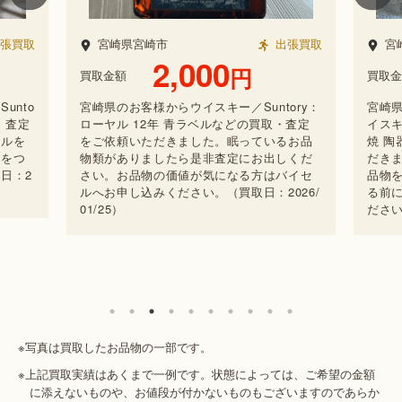
買取金
張買取
宮崎県小林市
出張買取
宮崎
29,000
め壺
円
買取金額
た。
劫で
ory：
宮崎県にてご連絡いただいたお客様よりウ
ただ
・査定
イスキー／Suntory：ザ・ウイスキー 有田
025/0
るお品
焼 陶器ボトルなど作品の査定をご依頼いた
しくだ
だきました。使用する機会のなくなったお
バイセ
品物をお持ちの方は、売れないかもと諦め
26/
る前に、まずバイセルまでお問い合わせく
ださい。（買取日：2026/01/20）
※写真は買取したお品物の一部です。
※上記買取実績はあくまで一例です。状態によっては、ご希望の金額
に添えないものや、お値段が付かないものもございますのであらか