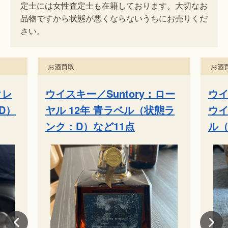
定士には女性査定士も在籍しております。大切なお
品物ですから状態が悪くならないうちにお売りくだ
さい。
お酒買取
お酒
ロー
ウイスキー／Suntory：ザ・
森伊
態ラ
ウイスキー 有田焼 陶器ボト
ル（状態ランク：B）など5点
宮