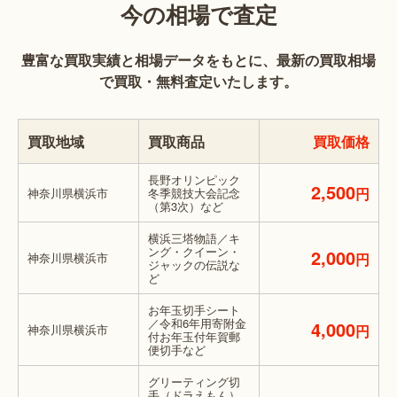
今の相場で査定
豊富な買取実績と相場データをもとに、最新の買取相場
で買取・無料査定いたします。
買取地域
買取商品
買取価格
長野オリンピック
2,500
円
神奈川県横浜市
冬季競技大会記念
（第3次）など
横浜三塔物語／キ
ング・クイーン・
2,000
神奈川県横浜市
円
ジャックの伝説な
ど
お年玉切手シート
／令和6年用寄附金
4,000
神奈川県横浜市
円
付お年玉付年賀郵
便切手など
グリーティング切
手（ドラえもん）