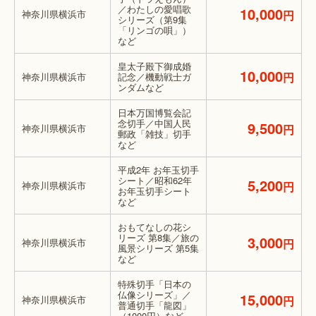
／わたしの愛唱歌
10,000
神奈川県横浜市
円
シリーズ（第9集
「リンゴの唄」）
など
皇太子殿下御成婚
10,000
円
神奈川県横浜市
記念／機動戦士ガ
ンダムなど
日本万国博覧会記
念切手／中国人民
9,500
神奈川県横浜市
円
郵政「雑技」切手
など
平成2年 お年玉切手
シート／昭和62年
5,200
神奈川県横浜市
円
お年玉切手シート
など
おもてなしの花シ
リーズ 第8集／旅の
3,000
神奈川県横浜市
円
風景シリーズ 第5集
など
特殊切手「日本の
仏像シリーズ」／
15,000
神奈川県横浜市
円
普通切手「龍図」
（1000円）など