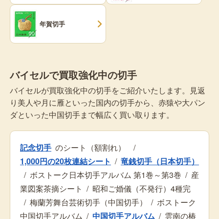
年賀切手
バイセルで買取強化中の切手
バイセルが買取強化中の切手をご紹介いたします。見返
り美人や月に雁といった国内の切手から、赤猿や大パン
ダといった中国切手まで幅広く買い取ります。
記念切手
のシート（額割れ）
/
1,000円の20枚連結シート
/
竜銭切手（日本切手）
/
ボストーク日本切手アルバム 第1巻～第3巻
/
産
業図案茶摘シート
/
昭和ご婚儀（不発行）4種完
/
梅蘭芳舞台芸術切手（中国切手）
/
ボストーク
中国切手アルバム
/
中国切手アルバム
/
雲南の椿