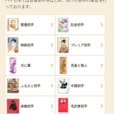
っております。
普通切手
記念切手
特殊切手
プレミア切手
月に雁
見返り美人
ふるさと切手
中国切手
赤猿切手
毛沢東切手