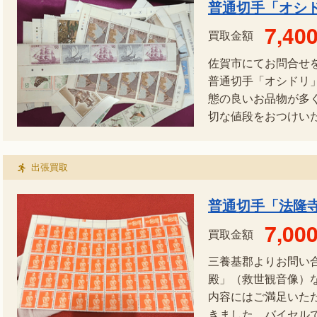
普通切手「オシ
7,40
買取金額
佐賀市にてお問合せ
普通切手「オシドリ
態の良いお品物が多
切な値段をおつけいたし
出張買取
普通切手「法隆
7,00
買取金額
三養基郡よりお問い
殿」（救世観音像）
内容にはご満足いた
きました。バイセルで