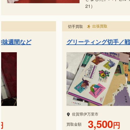
21）
出張買取
切手買取
／戦後切手など
令和2年用年賀郵便切手
佐賀県唐津市
4,000
円
買取金額