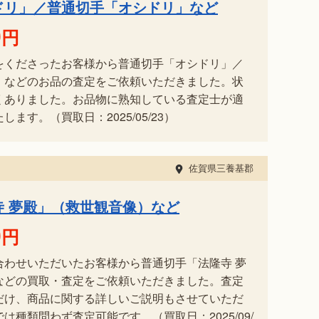
ドリ」／普通切手「オシドリ」など
0
円
をくださったお客様から普通切手「オシドリ」／
」などのお品の査定をご依頼いただきました。状
くありました。お品物に熟知している査定士が適
ます。（買取日：2025/05/23）
佐賀県三養基郡
寺 夢殿」（救世観音像）など
0
円
合わせいただいたお客様から普通切手「法隆寺 夢
などの買取・査定をご依頼いただきました。査定
だけ、商品に関する詳しいご説明もさせていただ
は種類問わず査定可能です。（買取日：2025/09/