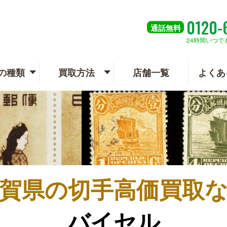
0120-
通話
無料
24時間いつで
の種類
買取方法
店舗一覧
よくあ
賀県の
切手高価買取
バイセル