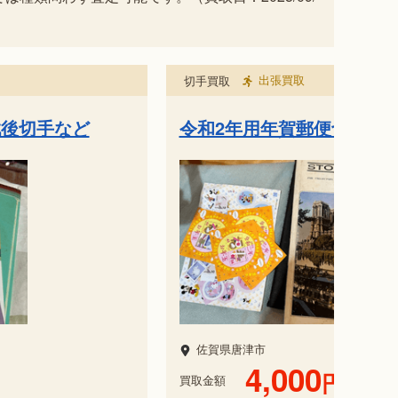
出張買取
切手買取
など
国際文通週間／切手趣味週
佐賀県武雄市
37,500
円
買取金額