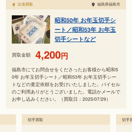
出張買取
福島県福島市
昭和50年 お年玉切手シ
ート／昭和53年 お年玉
切手シートなど
4,200
円
買取金額
福島市にてお問合せをくださったお客様から昭和5
0年 お年玉切手シート／昭和53年 お年玉切手シー
トなどの査定依頼をお受けいたしました。バイセル
のご利用ありがとうございました。電話かメールで
お申し込みください。（買取日：2025/07/29）
手買取
切手買取