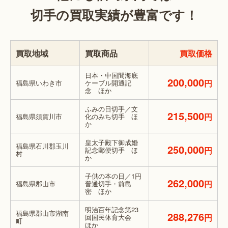
切手の買取実績が豊富です！
買取地域
買取商品
買取価格
日本・中国間海底
200,000
円
福島県いわき市
ケーブル開通記
念 ほか
ふみの日切手／文
215,500
円
福島県須賀川市
化のみち切手 ほ
か
皇太子殿下御成婚
福島県石川郡玉川
250,000
円
記念郵便切手 ほ
村
か
子供の本の日／1円
262,000
円
福島県郡山市
普通切手・前島
密 ほか
明治百年記念第23
福島県郡山市湖南
288,276
円
回国民体育大会
町
ほか