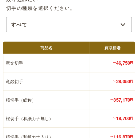
切手の種類を選択ください。
商品名
買取相場
46,750
竜文切手
〜
円
28,050
竜銭切手
〜
円
357,170
桜切手（総称）
〜
円
18,700
桜切手（和紙カナ無し）
〜
円
116,870
桜切手（和紙カナ入り）
〜
円