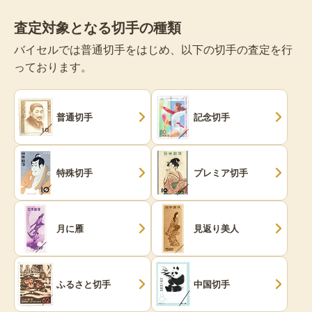
査定対象となる切手の種類
バイセルでは普通切手をはじめ、以下の切手の査定を行
っております。
普通切手
記念切手
特殊切手
プレミア切手
月に雁
見返り美人
ふるさと切手
中国切手