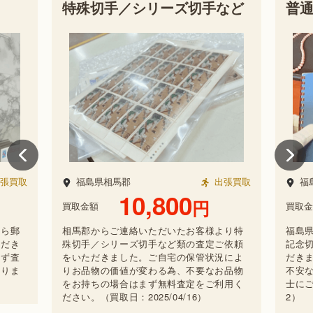
殊切手／シリーズ切手など
普通切手／記念
島県相馬郡
出張買取
福島県福島市
10,800
9,10
円
金額
買取金額
郡からご連絡いただいたお客様より特
福島県にお住まいのお客
手／シリーズ切手など類の査定ご依頼
記念切手など類の買取・
ただきました。ご自宅の保管状況によ
だきました。買取を利用
品物の価値が変わる為、不要なお品物
不安な点がある方は、オ
持ちの場合はまず無料査定をご利用く
士にご相談ください。（買取日
い。（買取日：2025/04/16）
2）