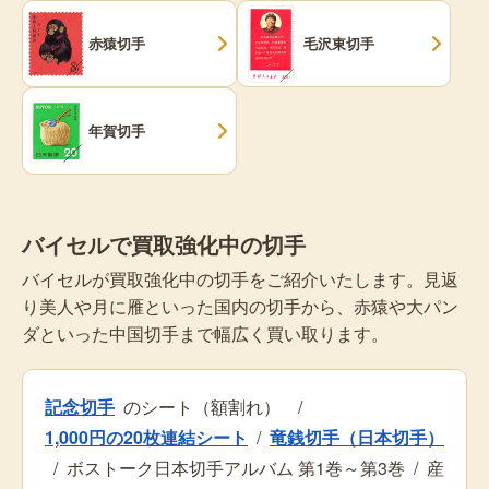
赤猿切手
毛沢東切手
年賀切手
バイセルで買取強化中の切手
バイセルが買取強化中の切手をご紹介いたします。見返
り美人や月に雁といった国内の切手から、赤猿や大パン
ダといった中国切手まで幅広く買い取ります。
記念切手
のシート（額割れ）
/
1,000円の20枚連結シート
/
竜銭切手（日本切手）
/
ボストーク日本切手アルバム 第1巻～第3巻
/
産