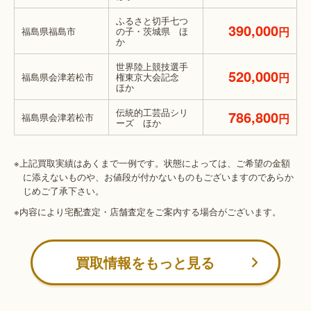
ふるさと切手七つ
390,000
円
福島県福島市
の子・茨城県 ほ
か
世界陸上競技選手
520,000
円
福島県会津若松市
権東京大会記念
ほか
伝統的工芸品シリ
786,800
福島県会津若松市
円
ーズ ほか
※上記買取実績はあくまで一例です。状態によっては、ご希望の金額
に添えないものや、お値段が付かないものもございますのであらか
じめご了承下さい。
※内容により宅配査定・店舗査定をご案内する場合がございます。
買取情報をもっと見る