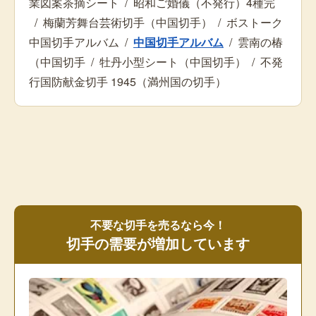
業図案茶摘シート
/
昭和ご婚儀（不発行）4種完
/
梅蘭芳舞台芸術切手（中国切手）
/
ボストーク
中国切手アルバム
/
中国切手アルバム
/
雲南の椿
（中国切手
/
牡丹小型シート（中国切手）
/
不発
行国防献金切手 1945（満州国の切手）
不要な切手を売るなら今！
切手の需要が増加しています