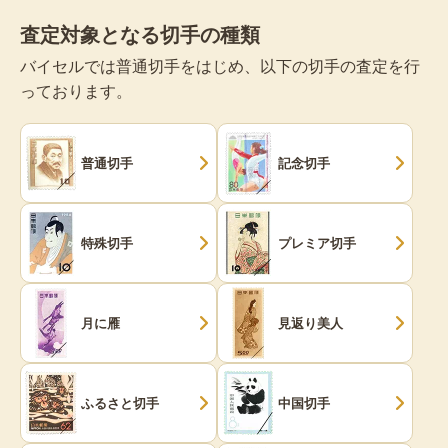
査定対象となる切手の種類
バイセルでは普通切手をはじめ、以下の切手の査定を行
っております。
普通切手
記念切手
特殊切手
プレミア切手
月に雁
見返り美人
ふるさと切手
中国切手