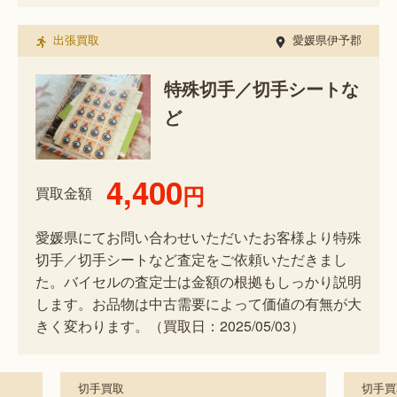
出張買取
愛媛県伊予郡
特殊切手／切手シートな
ど
4,400
円
買取金額
愛媛県にてお問い合わせいただいたお客様より特殊
切手／切手シートなど査定をご依頼いただきまし
た。バイセルの査定士は金額の根拠もしっかり説明
します。お品物は中古需要によって価値の有無が大
きく変わります。（買取日：2025/05/03）
切手買取
切手