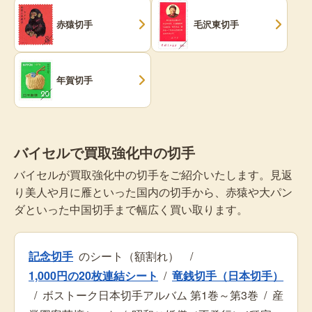
赤猿切手
毛沢東切手
年賀切手
バイセルで買取強化中の切手
バイセルが買取強化中の切手をご紹介いたします。見返
り美人や月に雁といった国内の切手から、赤猿や大パン
ダといった中国切手まで幅広く買い取ります。
記念切手
のシート（額割れ）
/
1,000円の20枚連結シート
/
竜銭切手（日本切手）
/
ボストーク日本切手アルバム 第1巻～第3巻
/
産