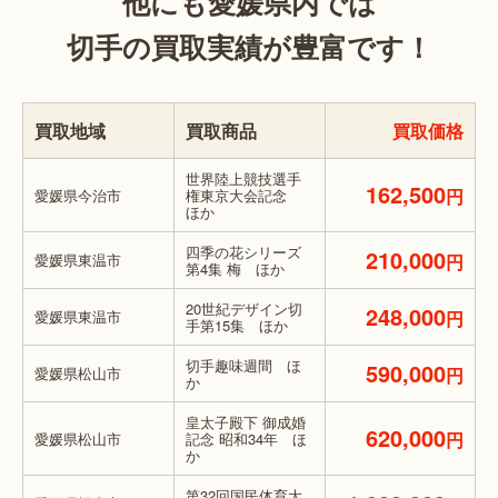
他にも愛媛県内では
切手の買取実績が豊富です！
買取地域
買取商品
買取価格
世界陸上競技選手
162,500
円
愛媛県今治市
権東京大会記念
ほか
四季の花シリーズ
210,000
愛媛県東温市
円
第4集 梅 ほか
20世紀デザイン切
248,000
愛媛県東温市
円
手第15集 ほか
切手趣味週間 ほ
590,000
愛媛県松山市
円
か
皇太子殿下 御成婚
620,000
円
愛媛県松山市
記念 昭和34年 ほ
か
第32回国民体育大