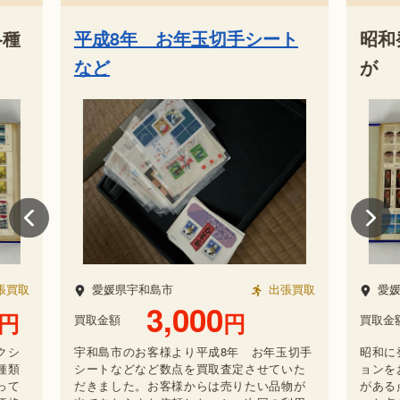
ート
昭和発行の普通切手ほか各種
平成
が
な
張買取
愛媛県喜多郡内子町
出張買取
愛
1,000,000
円
買取金額
買取金
玉切手
昭和に発行された普通切手を含むコレクシ
宇和
ていた
ョンをお売りいただきました。多数の種類
シー
品物が
がある点、そしてプレミア切手が混じって
だき