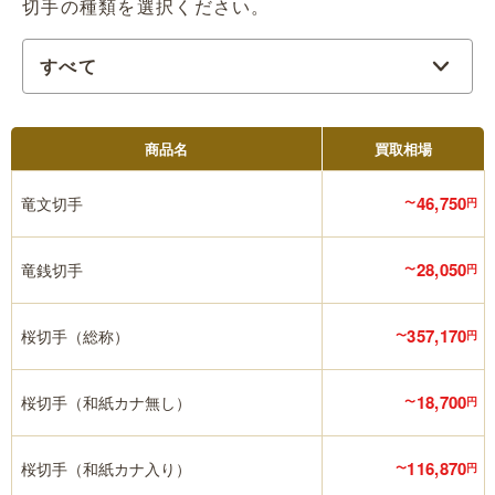
切手の種類を選択ください。
商品名
買取相場
46,750
竜文切手
〜
円
28,050
竜銭切手
〜
円
357,170
桜切手（総称）
〜
円
18,700
桜切手（和紙カナ無し）
〜
円
116,870
桜切手（和紙カナ入り）
〜
円