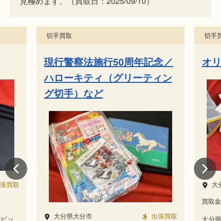
見極めます。（買取日：2025/09/10）
切手買取
切手
念／
オリンピック切手など
現
ィン
ハ
グ
大分県大分市
出張買取
5,000
円
買取金額
出張買取
大
大分県にお住まいのお客様よりオリンピッ