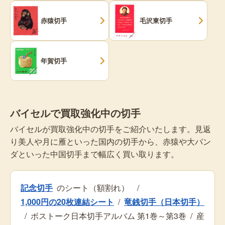
赤猿切手
毛沢東切手
年賀切手
バイセルで買取強化中の切手
バイセルが買取強化中の切手をご紹介いたします。見返
り美人や月に雁といった国内の切手から、赤猿や大パン
ダといった中国切手まで幅広く買い取ります。
記念切手
のシート（額割れ）
/
1,000円の20枚連結シート
/
竜銭切手（日本切手）
/
ボストーク日本切手アルバム 第1巻～第3巻
/
産