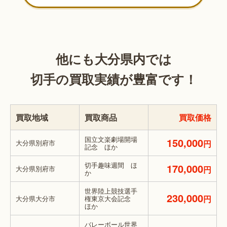
他にも大分県内では
切手の買取実績が豊富です！
買取地域
買取商品
買取価格
国立文楽劇場開場
150,000
大分県別府市
円
記念 ほか
切手趣味週間 ほ
170,000
大分県別府市
円
か
世界陸上競技選手
230,000
円
大分県大分市
権東京大会記念
ほか
バレーボール世界