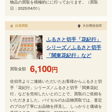
物品の買取を積極的にに行っております。（買取
日：2025/04/01）
出張買取
大分県佐伯市
ふるさと切手「花紀行」
シリーズ／ふるさと切手
「関東花紀行」など
6,100
円
買取金額
佐伯市よりご連絡いただいたお客様からふるさと切
手「花紀行」シリーズ／ふるさと切手「関東花紀
行」などを売却したいとのことで、買取のご依頼を
いただきました。バイセルのお品物買取では、査定
のプロが丁寧にお品物を拝見し、しっかりと価値を