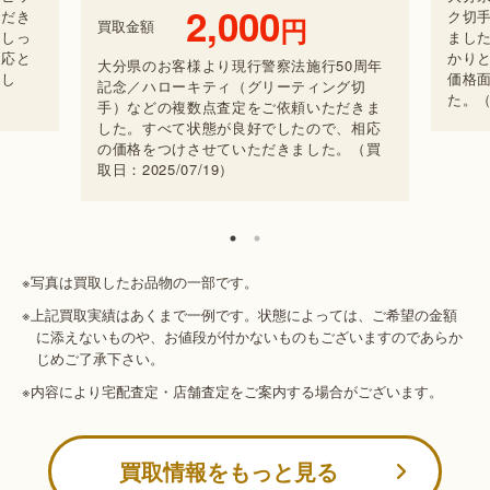
ク切手などなど類の査定ご依頼をいただき
買取
ました。大切なお品物だから査定士がしっ
かりと価値を見極めます。査定士の対応と
0周年
大分
価格面においても満足していただけまし
グ切
記念
た。（買取日：2025/05/13）
だきま
手）
、相応
した
。（買
の価
取日：
※写真は買取したお品物の一部です。
※上記買取実績はあくまで一例です。状態によっては、ご希望の金額
に添えないものや、お値段が付かないものもございますのであらか
じめご了承下さい。
※内容により宅配査定・店舗査定をご案内する場合がございます。
買取情報をもっと見る