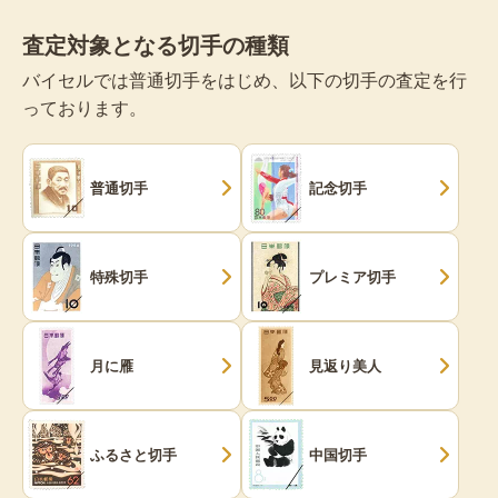
査定対象となる切手の種類
バイセルでは普通切手をはじめ、以下の切手の査定を行
っております。
普通切手
記念切手
特殊切手
プレミア切手
月に雁
見返り美人
ふるさと切手
中国切手