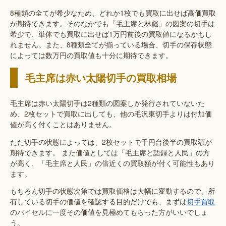
8種類の全てが希少なため、どれか1枚でも買取に出せば高価買取
が期待できます。そのなかでも「毛主席と林彪」の図案の切手は
希少で、単体でも買取に出せば1万円前後の買取値になるかもし
れません。また、8種類全てが揃っている場合、切手の保存状態
によっては数万円の買取値も十分に期待できます。
毛主席は赤い太陽切手の買取相場
毛主席は赤い太陽切手は2種類の図案しか発行されていないた
め、2枚セットで買取に出しても、他の毛沢東切手よりは付加価
値が高く付くことはありません。
ただ切手の状態によっては、2枚セットで千円台後半の買取額が
期待できます。 また価値としては「毛主席と語録と人民」の方
が高く、「毛主席と人民」の倍近くの買取額が付く可能性もあり
ます。
もちろん切手の状態次第では買取価格は大幅に変動するので、所
有している切手の価値を確認する目的だけでも、まずは
切手買取
のバイセルに一度その価値を見極めてもらった方がいいでしょ
う。