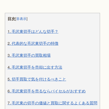
目次
[
非表示
]
1.
毛沢東切手はどんな切手？
2.
代表的な毛沢東切手の特徴
3.
毛沢東切手の買取相場
4.
毛沢東切手を売却に出す方法
5.
切手買取で気を付けるべきこと
6.
毛沢東切手を売るならバイセルがおすすめ
7.
毛沢東の切手の価値と買取に関するよくある質問