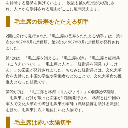
を排除する姿勢を掲げています。 没後も彼の思想が大切にさ
れ、人々から崇拝される理由がここに垣間見えます。
毛主席の長寿をたたえる切手
2回に分けて発行された「毛主席の長寿をたたえる切手」は、第1
次の1967年5月に5種類、第2次の1967年9月に3種類が発行され
ました。
第1次は、「毛主席を讃える」「毛主席の詩」「毛主席と紅衛兵
（こうえいへい）」「毛主席と人々」「紅衛兵を閲見（えっけ
ん）」の図案が発行されました。ちなみに紅衛兵とは、文化大革
命を支持した中国の学生や労働者などのことで、文化大革命の推
進力となった組織です。
第2次では、「毛主席と林彪（りんぴょう）」の図案が2種類、
「毛沢東」だけが載った図案が1種類発行され、林彪とは中国の
軍人で文化大革命の際は毛沢東の軍師（戦略指揮を助ける職務）
を務め、毛沢東に次ぐ地位にいた人物です。
毛主席は赤い太陽切手