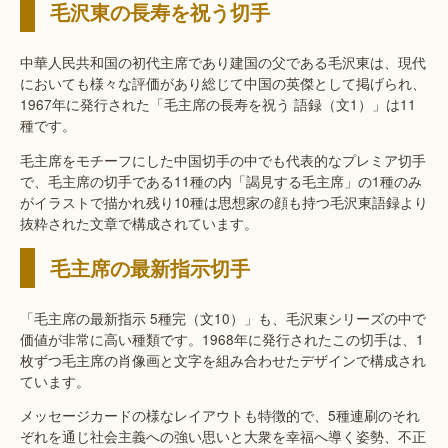
毛沢東の長寿を祝う切手
中華人民共和国の初代主席であり建国の父である毛沢東は、現代
においても様々な評価があり総じて中国の英傑として掲げられ、
1967年に発行された「毛主席の長寿を祝う 語録（文1）」は11
種です。
毛主席をモチーフにした中国切手の中でも代表的なプレミア切手
で、毛主席の切手である11種の内「謁見する毛主席」の1種のみ
がイラストで描かれ残り10種は思想家の顔も持つ毛沢東語録より
抜粋された文章で構成されています。
毛主席の最新指示切手
「毛主席の最新指示 5種完（文10）」も、毛沢東シリーズの中で
価値が非常に高い種類です。1968年に発行されたこの切手は、1
枚ずつ毛主席の肖像画と文字を組み合わせたデザインで構成され
ています。
メッセージカードの様なレイアウトも特徴的で、5種連刷のそれ
ぞれを通じ社会主義への強い思いと大衆を幸福へ導く姿勢、不正