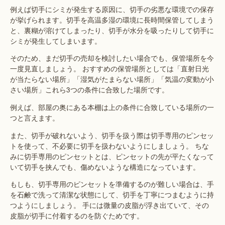
例えば切手にシミが発生する原因に、切手の劣悪な環境での保存
が挙げられます。切手を高温多湿の環境に長時間保管してしまう
と、裏糊が溶けてしまったり、切手が水分を吸ったりして切手に
シミが発生してしまいます。
そのため、まだ切手の売却を検討したい場合でも、保管場所を今
一度見直しましょう。 おすすめの保管場所としては「直射日光
が当たらない場所」「湿気がたまらない場所」「気温の変動が小
さい場所」これら3つの条件に合致した場所です。
例えば、部屋の奥にある本棚は上の条件に合致している場所の一
つと言えます。
また、切手が破れないよう、切手を扱う際は切手専用のピンセッ
トを使って、不必要に切手を扱わないようにしましょう。 ちな
みに切手専用のピンセットとは、ピンセットの先が平たくなって
いて切手を挟んでも、傷めないような構造になっています。
もしも、切手専用のピンセットを準備するのが難しい場合は、手
を石鹸で洗って清潔な状態にして、切手を丁寧につまむように持
つようにしましょう。 手には微量の皮脂が浮き出ていて、その
皮脂が切手に付着するのを防ぐためです。