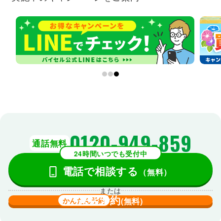
0120-949-859
通話無料
24時間いつでも受付中
電話で相談する
（無料）
または
来店予約
かんたん予約
(無料)