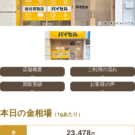
店舗概要
ご利用の流れ
買取実績
お客様の声
本日の金相場
（1gあたり）
23,478
金
円