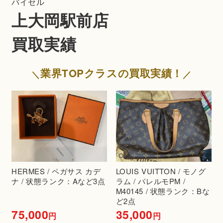
バイセル
上大岡駅前店
買取実績
業界TOPクラスの買取実績！
HERMES / ペガサス カデ
LOUIS VUITTON / モノグ
ナ / 状態ランク：Aなど3点
ラム / パレルモPM /
M40145 / 状態ランク：Bな
ど2点
75,000
35,000
円
円