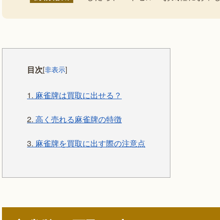
目次
[
非表示
]
1.
麻雀牌は買取に出せる？
2.
高く売れる麻雀牌の特徴
3.
麻雀牌を買取に出す際の注意点