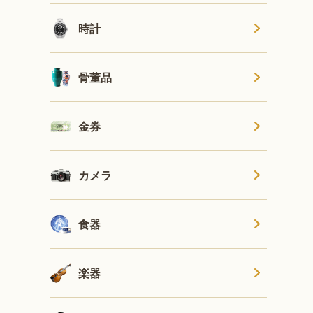
時計
骨董品
金券
カメラ
食器
楽器