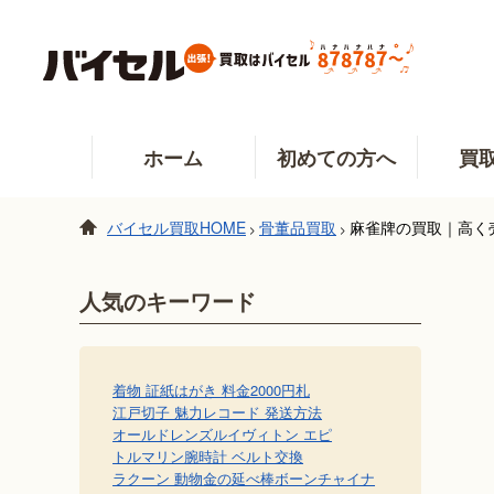
ホーム
初めての方へ
買
バイセル買取HOME
骨董品買取
麻雀牌の買取｜高く
>
>
人気のキーワード
着物 証紙
はがき 料金
2000円札
江戸切子 魅力
レコード 発送方法
オールドレンズ
ルイヴィトン エピ
トルマリン
腕時計 ベルト交換
ラクーン 動物
金の延べ棒
ボーンチャイナ