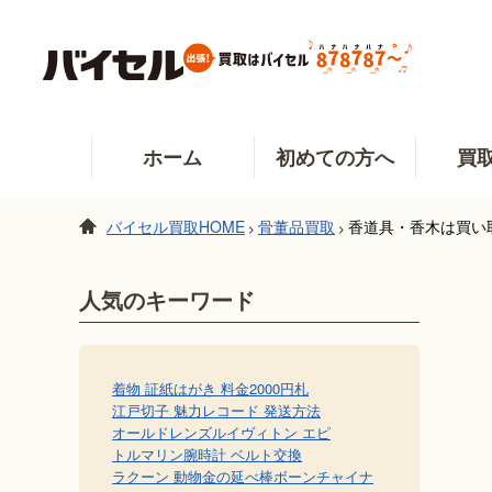
ホーム
初めての方へ
買
バイセル買取HOME
骨董品買取
香道具・香木は買い
>
>
人気のキーワード
着物 証紙
はがき 料金
2000円札
江戸切子 魅力
レコード 発送方法
オールドレンズ
ルイヴィトン エピ
トルマリン
腕時計 ベルト交換
ラクーン 動物
金の延べ棒
ボーンチャイナ