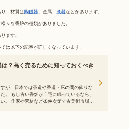
あり、材質は
陶磁器
、金属、
漆器
などがあります。
て様々な香炉の種類がありました。
あります。
いては以下の記事が詳しくなっています。
場は？高く売るために知っておくべき
ですが、日本では茶道や香道・床の間の飾りな
た。 もし古い香炉が自宅に眠っているなら、
い。 作家や素材など条件次第で古美術市場で
なる可 […]