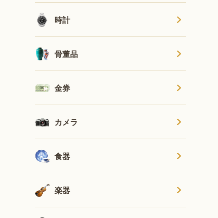
時計
骨董品
金券
カメラ
食器
楽器