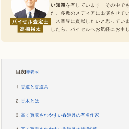
い知識
を有しています。その中で
た、多数のメディアに出演させて
ース業界に貢献したいと思ってい
したら、バイセルへお気軽にお申
目次
[
非表示
]
1.
香道と香道具
2.
香木とは
3.
高く買取されやすい香道具の有名作家
4.
高く買取されやすい香道具の特徴5選