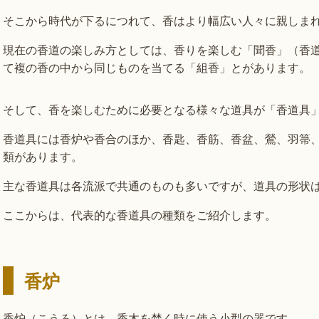
そこから時代が下るにつれて、香はより幅広い人々に親しま
現在の香道の楽しみ方としては、香りを楽しむ「聞香」（香
て複の香の中から同じものを当てる「組香」とがあります。
そして、香を楽しむために必要となる様々な道具が「香道具
香道具には香炉や香合のほか、香匙、香筋、香盆、鶯、羽箒
類があります。
主な香道具は各流派で共通のものも多いですが、道具の形状
ここからは、代表的な香道具の種類をご紹介します。
香炉
香炉（こうろ）とは、香木を焚く時に使う小型の器です。