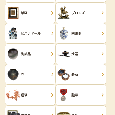
版画
ブロンズ
ビスクドール
陶磁器
陶芸品
漆器
壺
碁石
珊瑚
勲章