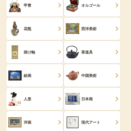
甲冑
オルゴール
花瓶
西洋美術
掛け軸
茶道具
絵画
中国美術
人形
日本画
洋画
現代アート