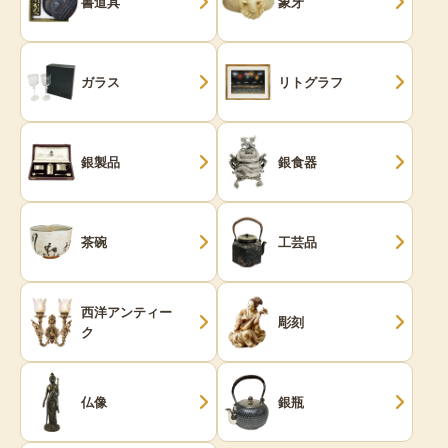
書道具
象牙
ガラス
リトグラフ
銀製品
銀食器
茶碗
工芸品
西洋アンティー
彫刻
ク
仏像
銀瓶