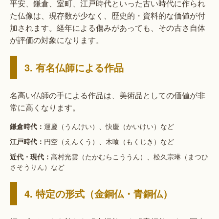
平安、鎌倉、室町、江戸時代といった古い時代に作られ
た仏像は、現存数が少なく、歴史的・資料的な価値が付
加されます。経年による傷みがあっても、その古さ自体
が評価の対象になります。
3. 有名仏師による作品
名高い仏師の手による作品は、美術品としての価値が非
常に高くなります。
運慶（うんけい）、快慶（かいけい）など
鎌倉時代：
円空（えんくう）、木喰（もくじき）など
江戸時代：
高村光雲（たかむらこううん）、松久宗琳（まつひ
近代・現代：
さそうりん）など
4. 特定の形式（金銅仏・青銅仏）