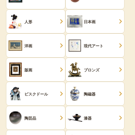
人形
日本画
洋画
現代アート
版画
ブロンズ
ビスクドール
陶磁器
陶芸品
漆器