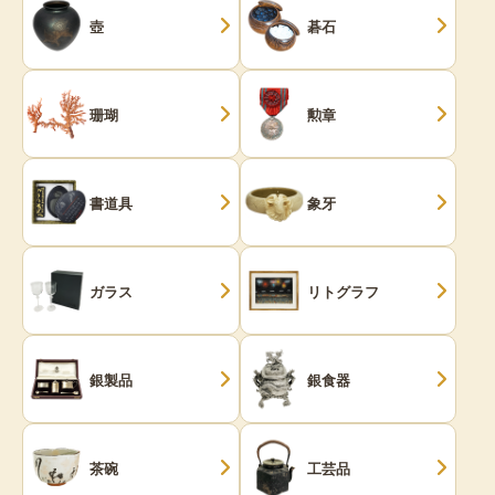
壺
碁石
珊瑚
勲章
書道具
象牙
ガラス
リトグラフ
銀製品
銀食器
茶碗
工芸品