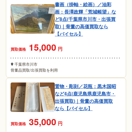
書画（掛軸・絵画）／油彩
画：長澤政輝「荒城帳望」な
ど8点(千葉県市川市・出張買
取)｜骨董の高価買取なら
【バイセル】
15,000
円
買取価格
千葉県市川市
骨董品買取
/
出張買取を利用
置物・彫刻／花瓶：黒木国昭
など4点(鹿児島県鹿児島市・
出張買取)｜骨董の高価買取
なら【バイセル】
35,000
円
買取価格