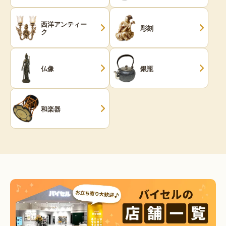
西洋アンティー
彫刻
ク
仏像
銀瓶
和楽器