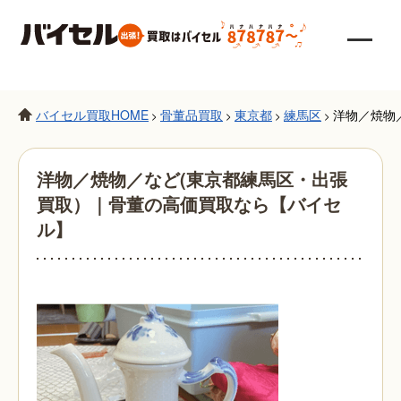
バイセル買取HOME
骨董品買取
東京都
練馬区
洋物／焼物
>
>
>
>
洋物／焼物／など(東京都練馬区・出張
買取）｜骨董の高価買取なら【バイセ
ル】