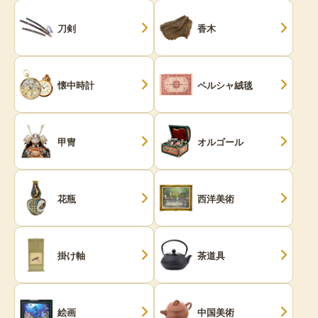
刀剣
香木
懐中時計
ペルシャ絨毯
甲冑
オルゴール
花瓶
西洋美術
掛け軸
茶道具
絵画
中国美術