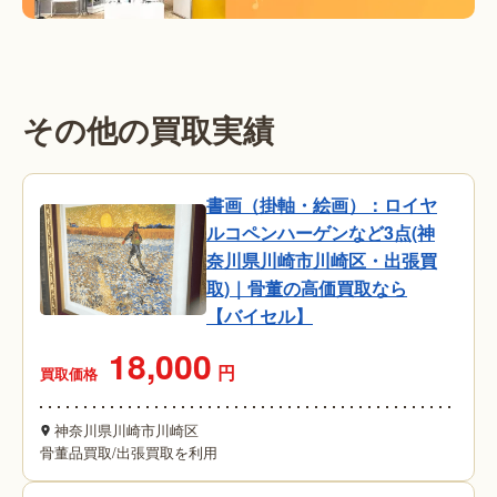
その他の買取実績
書画（掛軸・絵画）：ロイヤ
ルコペンハーゲンなど3点(神
奈川県川崎市川崎区・出張買
取)｜骨董の高価買取なら
【バイセル】
18,000
円
買取価格
神奈川県川崎市川崎区
骨董品買取
/
出張買取を利用