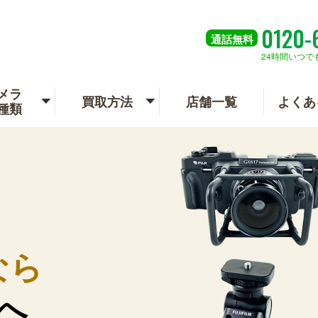
0120-
通話
無料
24時間いつで
メラ
買取方法
店舗一覧
よくあ
種類
なら
へ