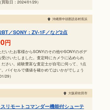
日：2024/01/29）
沖縄県中頭郡読谷村長浜
T2BT／SONY：ZV-1F／など2点
00
円
だいたお客様からSONYのその他やSONYのボデ
お受けいたしました。査定時にカメラに込められ
ください。経験豊富な査定士が自宅に伺って、1点
す。バイセルで価値を確かめてはいかがでしょう
1/29）
大阪府吹田市
レスリモートコマンダー機能付シューテ