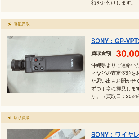
額をお付けします。（買取
宅配買取
SONY：GP-VP
30,0
買取金額
沖縄県よりご連絡いた
ィなどの査定依頼を
た思い出もお聞かせ
ずつ丁寧に拝見しま
か。（買取日：2024/0
店頭買取
SONY：ワイヤ