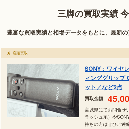
三脚の買取実績 
豊富な買取実績と相場データをもとに、最新の
店頭買取
SONY：ワイヤ
ィンググリップ GP
ット／など2点
45,0
買取金額
宮城県にてお問合せ
ラッシュ系）やSO
持ちの方はぜひご連